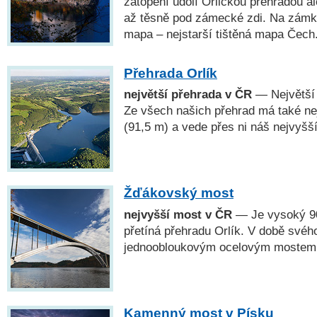
zatopení údolí Orlickou přehradou a
až těsně pod zámecké zdi. Na zámku
mapa – nejstarší tištěná mapa Čech
Přehrada Orlík
největší přehrada v ČR
— Největší 
Ze všech našich přehrad má také ne
(91,5 m) a vede přes ni náš nejvyšš
Žďákovský most
nejvyšší most v ČR
— Je vysoký 90
přetíná přehradu Orlík. V době svéh
jednoobloukovým ocelovým mostem 
Kamenný most v Písku