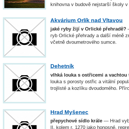
knihovna v budově nejstarší školy v k
Akvárium Orlík nad Vltavou
jaké ryby žijí v Orlické přehradě?
—
ryb Orlické přehrady a další méně 
včetně dvoumetrového sumce.
Dehetník
vlhká louka s ostřicemi a vachtou 
louka s porosty ostřic a vitální pop
trojlisté a kozlíku dvoudomého. Pří
Hrad Myšenec
přepychové sídlo krále
— Hrad vyb
II. kolem r. 1270 jako honosné, repr