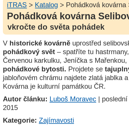
iTRAS
>
Katalog
> Pohádková kovárna 
Pohádková kovárna Selibo
vkročte do světa pohádek
V
historické kovárně
uprostřed selibovsk
pohádkový svět
– spatříte tu hastrmany, 
Červenou karkulku, Jeníčka s Mařenkou, 
pohádkové bytosti.
Projdete se
tajupl
jabloňovém chrámu najdete zlatá jablka 
Kovárna je kulturní památkou ČR.
Autor článku:
Luboš Moravec
| poslední
2015
Kategorie:
Zajímavosti