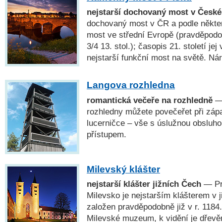
nejstarší dochovaný most v České
dochovaný most v ČR a podle někter
most ve střední Evropě (pravděpodo
3/4 13. stol.); časopis 21. století jej
nejstarší funkční most na světě. Ná
Langova rozhledna
romantická večeře na rozhledně
— 
rozhledny můžete povečeřet při zápa
lucerničce – vše s úslužnou obsluho
přístupem.
Milevský klášter
nejstarší klášter jižních Čech
— Pr
Milevsko je nejstarším klášterem v 
založen pravděpodobně již v r. 1184
Milevské muzeum, k vidění je dřevě