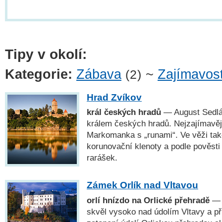
Tipy v okolí:
Kategorie:
Zábava
~
Zajímavost
(2)
Hrad Zvíkov
král českých hradů
— August Sedlá
králem českých hradů. Nejzajímavějš
Markomanka s „runami“. Ve věži tak
korunovační klenoty a podle pověsti 
rarášek.
Zámek Orlík nad Vltavou
orlí hnízdo na Orlické přehradě
— 
skvěl vysoko nad údolím Vltavy a při