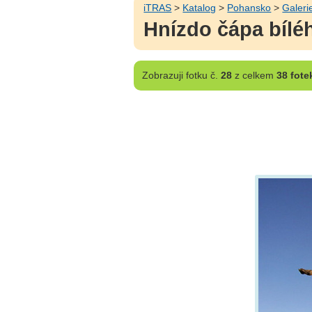
iTRAS
>
Katalog
>
Pohansko
>
Galeri
Hnízdo čápa bílé
Zobrazuji
fotku č.
28
z celkem
38 fote