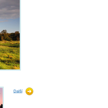
Další