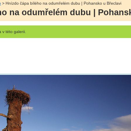
e
> Hnízdo čápa bílého na odumřelém dubu | Pohansko u Břeclavi
ho na odumřelém dubu | Pohansk
k
v této galerii.