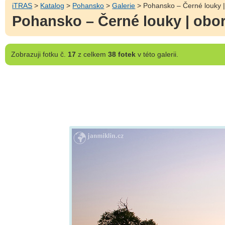
iTRAS
>
Katalog
>
Pohansko
>
Galerie
> Pohansko – Černé louky |
Pohansko – Černé louky | obor
Zobrazuji
fotku č.
17
z celkem
38 fotek
v této galerii.