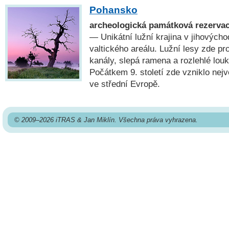
Pohansko
archeologická památková rezervac
— Unikátní lužní krajina v jihových
valtického areálu. Lužní lesy zde pr
kanály, slepá ramena a rozlehlé louk
Počátkem 9. století zde vzniklo nejv
ve střední Evropě.
© 2009–2026 iTRAS & Jan Miklín. Všechna práva vyhrazena.