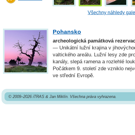
Všechny náhledy gale
Pohansko
archeologická památková rezervac
— Unikátní lužní krajina v jihových
valtického areálu. Lužní lesy zde pr
kanály, slepá ramena a rozlehlé louk
Počátkem 9. století zde vzniklo nejv
ve střední Evropě.
© 2009–2026 iTRAS & Jan Miklín. Všechna práva vyhrazena.