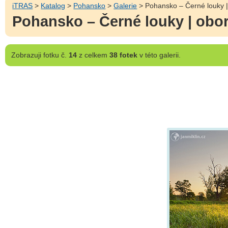
iTRAS
>
Katalog
>
Pohansko
>
Galerie
> Pohansko – Černé louky |
Pohansko – Černé louky | obor
Zobrazuji
fotku č.
14
z celkem
38 fotek
v této galerii.