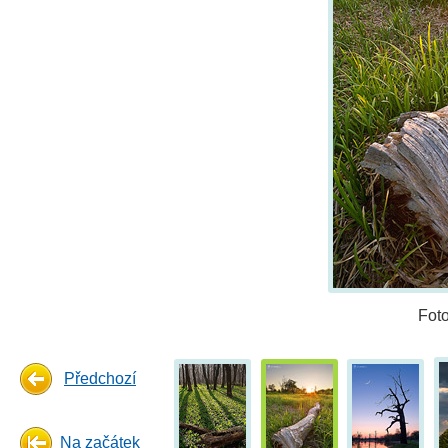
Fot
Předchozí
Na začátek