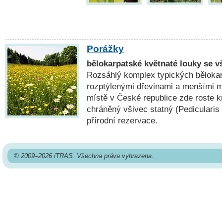
Porážky
bělokarpatské květnaté louky se 
Rozsáhlý komplex typických bělokar
rozptýlenými dřevinami a menšími 
místě v České republice zde roste k
chráněný všivec statný (Pedicularis 
přírodní rezervace.
© 2009–2026 iTRAS. Všechna práva vyhrazena.