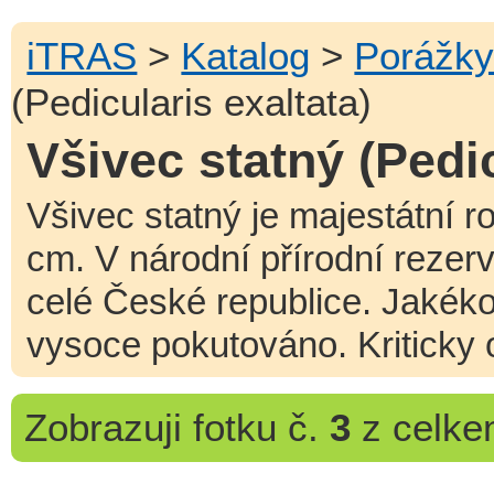
iTRAS
>
Katalog
>
Porážk
(Pedicularis exaltata)
Všivec statný (Pedic
Všivec statný je majestátní r
cm. V národní přírodní rezerv
celé České republice. Jakékol
vysoce pokutováno. Kriticky 
Zobrazuji
fotku č.
3
z celk