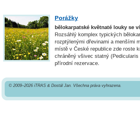
Porážky
bělokarpatské květnaté louky se 
Rozsáhlý komplex typických bělokar
rozptýlenými dřevinami a menšími 
místě v České republice zde roste k
chráněný všivec statný (Pedicularis 
přírodní rezervace.
© 2009–2026 iTRAS & Dostál Jan. Všechna práva vyhrazena.