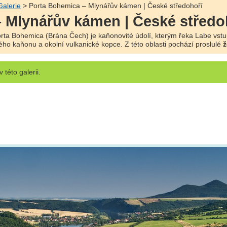
Galerie
> Porta Bohemica – Mlynářův kámen | České středohoří
 Mlynářův kámen | České středo
rta Bohemica (Brána Čech) je kaňonovité údolí, kterým řeka Labe vst
o kaňonu a okolní vulkanické kopce. Z této oblasti pochází proslulé
ž
v této galerii.