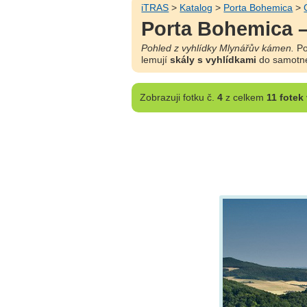
iTRAS
>
Katalog
>
Porta Bohemica
>
Porta Bohemica –
Pohled z vyhlídky Mlynářův kámen.
Po
lemují
skály s vyhlídkami
do samotnéh
Zobrazuji
fotku č.
4
z celkem
11 fotek