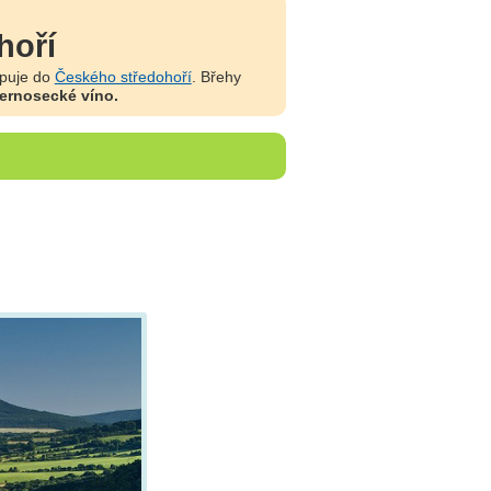
hoří
upuje do
Českého středohoří
. Břehy
ernosecké víno.