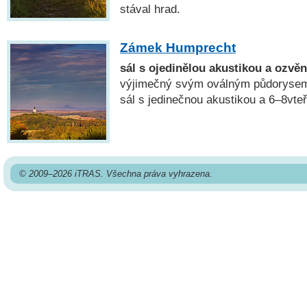
stával hrad.
Zámek Humprecht
sál s ojedinělou akustikou a ozvě
výjimečný svým oválným půdorysem.
sál s jedinečnou akustikou a 6–8vte
© 2009–2026 iTRAS. Všechna práva vyhrazena.