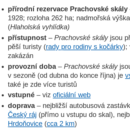
přírodní rezervace Prachovské skály
1928; rozloha 262 ha; nadmořská výšk
(
Hlaholská vyhlídka)
přístupnost
–
Prachovské skály
jsou p
pěší turisty (
rady pro rodiny s kočárky
);
zakázán
provozní doba
–
Prachovské skály
jso
v sezoně (od dubna do konce října) je
v
také je zde více turistů
vstupné
– viz
oficiální web
doprava
– nejbližší autobusová zastáv
Český ráj
(přímo u vstupu do skal), nejb
Hrdoňovice
(
cca 2 km
)