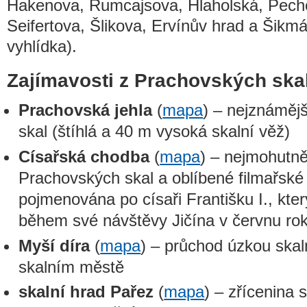
Hakenova, Rumcajsova, Hlaholská, Pech
Seifertova, Šlikova, Ervínův hrad a Šikm
vyhlídka).
Zajímavosti z Prachovských skal
Prachovská jehla
(
mapa
) – nejznáměj
skal (štíhlá a 40 m vysoká skalní věž)
Císařská chodba
(
mapa
) – nejmohutně
Prachovských skal a oblíbené filmařské 
pojmenována po císaři Františku I., kte
během své návštěvy Jičína v červnu ro
Myší díra
(
mapa
) – průchod úzkou skal
skalním městě
skalní hrad Pařez
(
mapa
) – zřícenina 