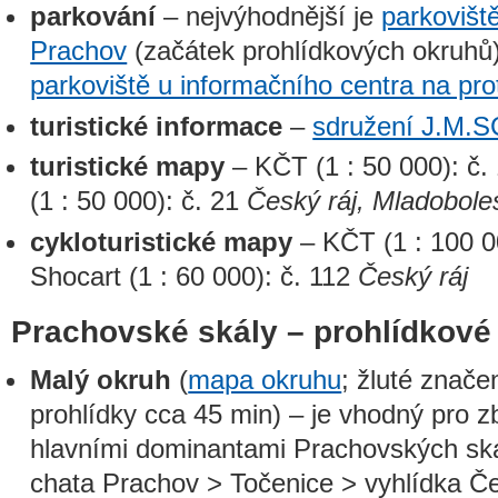
parkování
– nejvýhodnější je
parkoviště
Prachov
(začátek prohlídkových okruhů),
parkoviště u informačního centra na prot
turistické informace
–
sdružení J.M
turistické mapy
– KČT (1 : 50 000): č.
(1 : 50 000): č. 21
Český ráj, Mladobole
cykloturistické mapy
– KČT (1 : 100 0
Shocart (1 : 60 000): č. 112
Český ráj
Prachovské skály – prohlídkové
Malý okruh
(
mapa okruhu
; žluté znače
prohlídky cca 45 min) – je vhodný pro 
hlavními dominantami Prachovských sk
chata Prachov > Točenice > vyhlídka Č