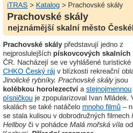
iTRAS
>
Katalog
> Prachovské skály
Prachovské skály
nejznámější skalní město České
Prachovské skály
představují jedno z
nejproslulejších
pískovcových skalních
ČR. Nacházejí se ve vyhlášené turistické 
CHKO Český ráj
v blízkosti rekreační obla
Jinolické rybníky.
Prachovské skály
jsou
kolébkou horolezectví
a
stejnojmennou
písničkou
je zpopularizoval Ivan Mládek.
skalách se také natáčelo
mnoho filmů
– n
se stala kulisou v dobrodružných filmech
Hellboy
či v pohádce
Malá mořská víla
od 