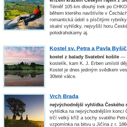
Téměř 105 km dlouhý trek po CHKO 
během kterého navštívíte v Čechách
romantická údolí s písčitými rybníky
skalní vyhlídky, nejvyšší horu České
polodrahokamy aj.
Kostel sv. Petra a Pavla Byši
kostel z balady Svatební košile
— 
kostelík, kam K. J. Erben umístil dě
Kostel je dnes jediným svědkem ves
30leté válce.
Vrch Brada
nejvýchodnější vyhlídka Českého 
vyhlídka na nejvýchodnějším konci 
trčí velký kříž a sochy svatého Petr
vzpomínka na bitvu u Jičína z r. 186