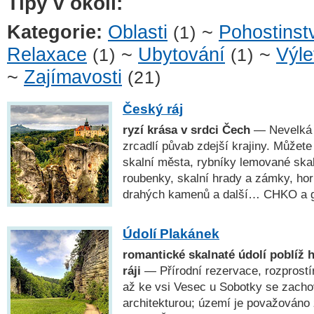
Tipy v okolí:
Kategorie:
Oblasti
~
Pohostinst
(1)
Relaxace
~
Ubytování
~
Výle
(1)
(1)
~
Zajímavosti
(21)
Český ráj
ryzí krása v srdci Čech
— Nevelká o
zrcadlí půvab zdejší krajiny. Můžete
skalní města, rybníky lemované ska
roubenky, skalní hrady a zámky, ho
drahých kamenů a další… CHKO a
Údolí Plakánek
romantické skalnaté údolí poblíž
ráji
— Přírodní rezervace, rozprostír
až ke vsi Vesec u Sobotky se zacho
architekturou; území je považováno 