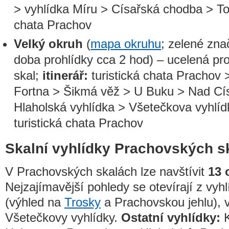
> vyhlídka Míru > Císařská chodba > Toč
chata Prachov
Velký okruh
(
mapa okruhu
; zelené zna
doba prohlídky cca 2 hod) – ucelená pr
skal;
itinerář:
turistická chata Prachov 
Fortna > Šikmá věž > U Buku > Nad Cí
Hlaholská vyhlídka > Všetečkova vyhlíd
turistická chata Prachov
Skalní vyhlídky Prachovských s
V Prachovských skalách lze navštívit
13 
Nejzajímavější pohledy se otevírají z vyh
(výhled na
Trosky
a Prachovskou jehlu), v
Všetečkovy vyhlídky.
Ostatní vyhlídky:
K