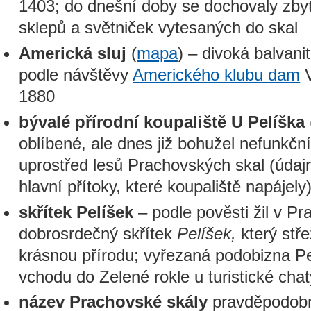
1403; do dnešní doby se dochovaly zby
sklepů a světniček vytesaných do skal
Americká sluj
(
mapa
) – divoká balvan
podle návštěvy
Amerického klubu dam
V
1880
bývalé přírodní koupaliště U Pelíška
oblíbené, ale dnes již bohužel nefunkční
uprostřed lesů Prachovských skal (údajn
hlavní přítoky, které koupaliště napájely
skřítek Pelíšek
– podle pověsti žil v P
dobrosrdečný skřítek
Pelíšek,
který stře
krásnou přírodu; vyřezaná podobizna Pe
vchodu do Zelené rokle u turistické chat
název Prachovské skály
pravděpodobn