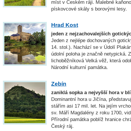
míst v Českém ráji. Malebné kaňonov
pískovcové skály s borovými lesy.
Hrad Kost
jeden z nejzachovalejších gotický
Jeden z nejlépe dochovaných gotick
14. stol.). Nachází se v Údolí Plaká
údolní poloha je značně netypická. 
lichoběžníková Velká věž, která odo
Národní kulturní památka.
Zebín
zaniklá sopka a nejvyšší hora v blí
Dominantní hora u Jičína, představu
stářím asi 17 mil. let. Na jejím vrcho
sv. Máří Magdalény z roku 1700, vidit
Přírodní památka poblíž hranice chrá
Český ráj.