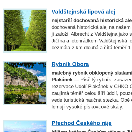
Valdštejnská lipová alej
nejstarší dochovaná historická ale
dochovaná historická alej na našem
ji založil Albrecht z Valdštejna jako
Jičína a letohrádkem Valdštejnská lo
bezmála 2 km dlouhá a čítá téměř 1
Rybník Obora
malebný rybník obklopený skalami
Plakánek
— Písčitý rybník, zasazen
rezervace Údolí Plakánek v CHKO Č
zaujímá téměř celou šíři údolí, pou
vede turistická naučná stezka. Obě 
lemují vysoké pískovcové skály.
Přechod Českého ráje
křížem krážem Českým rájem z Jič