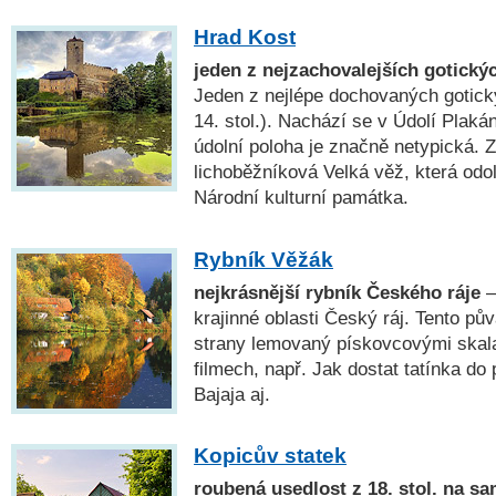
Hrad Kost
jeden z nejzachovalejších gotický
Jeden z nejlépe dochovaných gotick
14. stol.). Nachází se v Údolí Plaká
údolní poloha je značně netypická. 
lichoběžníková Velká věž, která odo
Národní kulturní památka.
Rybník Věžák
nejkrásnější rybník Českého ráje
—
krajinné oblasti Český ráj. Tento pů
strany lemovaný pískovcovými skal
filmech, např. Jak dostat tatínka do
Bajaja aj.
Kopicův statek
roubená usedlost z 18. stol. na s