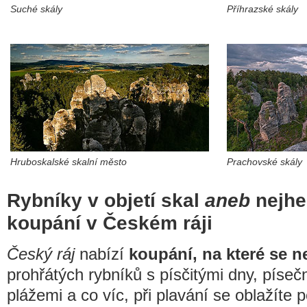
Suché skály
Příhrazské skály
Hruboskalské skalní město
Prachovské skály
Rybníky v objetí skal
aneb
nejhez
koupání v Českém ráji
Český ráj
nabízí
koupání, na které se 
prohřátých rybníků s písčitými dny, píseč
plážemi a co víc, při plavání se oblažíte