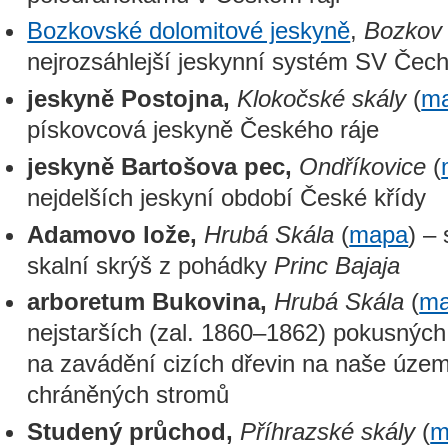
Bozkovské dolomitové jeskyně
,
Bozkov 
nejrozsáhlejší jeskynní systém SV Čec
jeskyně Postojna,
Klokočské skály
(
m
pískovcová jeskyně Českého ráje
jeskyně Bartošova pec,
Ondříkovice
(
nejdelších jeskyní období České křídy
Adamovo lože,
Hrubá Skála
(
mapa
) –
skalní skrýš z pohádky
Princ Bajaja
arboretum Bukovina,
Hrubá Skála
(
m
nejstarších (zal. 1860–1862) pokusnýc
na zavádění cizích dřevin na naše územ
chráněných stromů
Studený průchod,
Příhrazské skály
(
m