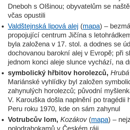
Dneboh s Olšinou; obyvatelům se naštěs
včas opustili
Valdštejnská lipová alej
(
mapa
) – bezmá
propojující centrum Jičína s letohrádk
byla založena v 17. stol. a dodnes se úd
dochovanou barokní alej v Evropě; při 
jednom konci aleje slunce vychází, na
symbolický hřbitov horolezců,
Hrubá
Mariánské vyhlídky byl založen symbolic
zahynulých horolezců; původní myšlenk
V. Karouška došla naplnění po tragédii 
Peru roku 1970, kde on sám zahynul
Votrubcův lom,
Kozákov
(
mapa
) – nej
polodrahokamů v Českém ráji