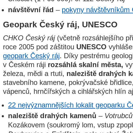
návštěvní řád
–
pokyny návštěvníkům
Geopark Český ráj, UNESCO
CHKO Český ráj
(včetně rozsáhlejšího př
roce 2005 pod záštitou
UNESCO
vyhláše
geopark Český ráj
. Díky pestrému geolog
v Českém ráji
rozsáhlá skalní města,
vyt
železa, mědi a rtuti,
naleziště drahých 
stavebního kamene, pokrývačské břidlice,
vápenců, hrnčířských a cihlářských hlín aj
22 nejvýznamnějších lokalit geoparku Č
naleziště drahých kamenů
–
Votrubců
Kozákovem (soukromý lom, vstup zpop