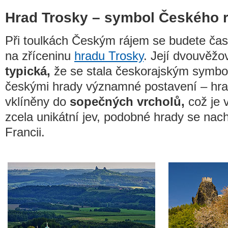
Hrad Trosky – symbol Českého r
Při toulkách Českým rájem se budete ča
na zříceninu
hradu Trosky
. Její dvouvěžov
typická,
že se stala českorajským symbo
českými hrady významné postavení – hra
vklíněny do
sopečných vrcholů,
což je 
zcela unikátní jev, podobné hrady se nach
Francii.