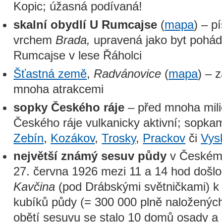
Kopic; úžasná podívaná!
skalní obydlí U Rumcajse
(
mapa
) – p
vrchem
Brada,
upravená jako byt pohád
Rumcajse v lese Řáholci
Šťastná země
,
Radvánovice
(
mapa
) – 
mnoha atrakcemi
sopky Českého ráje
– před mnoha mili
Českého ráje vulkanicky aktivní; sopkam
Zebín
,
Kozákov
,
Trosky
,
Prackov
či
Vys
největší známý sesuv půdy
v Českém r
27. června 1926 mezi 11 a 14 hod došlo
Kavčina
(pod Drábskými světničkami) k
kubíků půdy (= 300 000 plně naložených
obětí sesuvu se stalo 10 domů osady a s