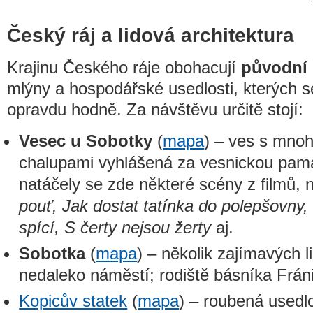
Český ráj a lidová architektura
Krajinu Českého ráje obohacují
původní 
mlýny a hospodářské usedlosti, kterých s
opravdu hodně. Za návštěvu určitě stojí:
Vesec u Sobotky
(
mapa
) – ves s mno
chalupami vyhlášená za vesnickou pamá
natáčely se zde některé scény z filmů, 
pouť, Jak dostat tatínka do polepšovny,
spící, S čerty nejsou žerty
aj.
Sobotka
(
mapa
) – několik zajímavých 
nedaleko náměstí; rodiště básníka Frá
Kopicův statek
(
mapa
) – roubená usedlo