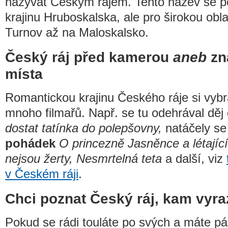
nazývat Českým rájem. Tento název se poz
krajinu Hruboskalska, ale pro širokou obla
Turnov až na Maloskalsko.
Český ráj před kamerou
aneb
zn
místa
Romantickou krajinu Českého ráje si vybral
mnoho filmařů. Např. se tu odehrával děj
dostat tatínka do polepšovny,
natáčely s
pohádek
O princezně Jasněnce a létající
nejsou žerty, Nesmrtelná teta
a další, viz
v Českém ráji
.
Chci poznat Český ráj, kam vyra
Pokud se rádi touláte po svých a máte pár