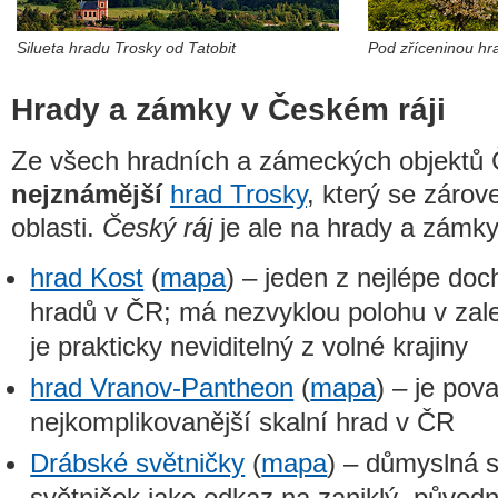
Silueta hradu Trosky od Tatobit
Pod zříceninou hr
Hrady a zámky v Českém ráji
Ze všech hradních a zámeckých objektů 
nejznámější
hrad Trosky
, který se záro
oblasti.
Český ráj
je ale na hrady a zámk
hrad Kost
(
mapa
) – jeden z nejlépe do
hradů v ČR; má nezvyklou polohu v zal
je prakticky neviditelný z volné krajiny
hrad Vranov-Pantheon
(
mapa
) – je pov
nejkomplikovanější skalní hrad v ČR
Drábské světničky
(
mapa
) – důmyslná 
světniček jako odkaz na zaniklý, původ