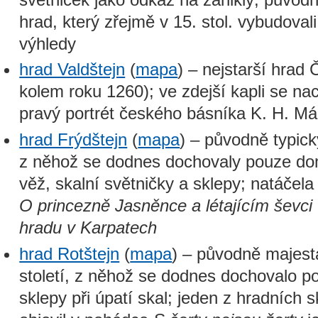
hrad, který zřejmě v 15. stol. vybudoval
výhledy
hrad Valdštejn
(
mapa
) – nejstarší hrad
kolem roku 1260); ve zdejší kapli se na
pravý portrét českého básníka K. H. M
hrad Frýdštejn
(
mapa
) – původně typick
z něhož se dodnes dochovaly pouze do
věž, skalní světničky a sklepy; natáčel
O princezně Jasněnce a létajícím ševci
hradu v Karpatech
hrad Rotštejn
(
mapa
) – původně majestá
století, z něhož se dodnes dochovalo p
sklepy při úpatí skal; jeden z hradních 