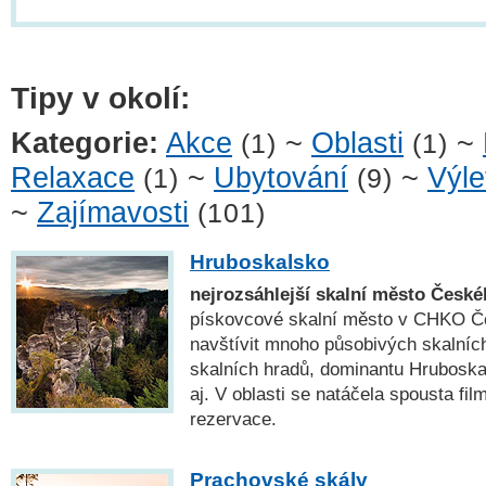
Tipy v okolí:
Kategorie:
Akce
~
Oblasti
~
(1)
(1)
Relaxace
~
Ubytování
~
Výle
(1)
(9)
~
Zajímavosti
(101)
Hruboskalsko
nejrozsáhlejší skalní město České
pískovcové skalní město v CHKO Če
navštívit mnoho působivých skalních
skalních hradů, dominantu Hrubosk
aj. V oblasti se natáčela spousta fi
rezervace.
Prachovské skály