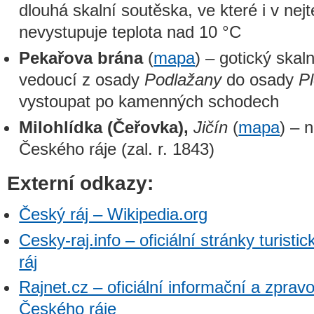
dlouhá skalní soutěska, ve které i v nej
nevystupuje teplota nad 10 °C
Pekařova brána
(
mapa
) – gotický skaln
vedoucí z osady
Podlažany
do osady
Pl
vystoupat po kamenných schodech
Milohlídka (Čeřovka),
Jičín
(
mapa
) – 
Českého ráje (zal. r. 1843)
Externí odkazy:
Český ráj – Wikipedia.org
Cesky-raj.info – oficiální stránky turist
ráj
Rajnet.cz – oficiální informační a zprav
Českého ráje