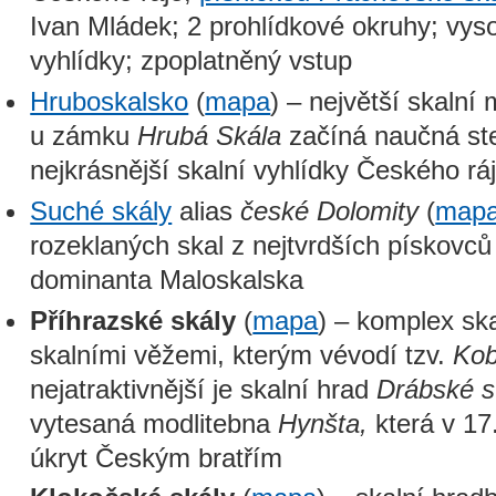
Ivan Mládek; 2 prohlídkové okruhy; vys
vyhlídky; zpoplatněný vstup
Hruboskalsko
(
mapa
) – největší skalní
u zámku
Hrubá Skála
začíná naučná ste
nejkrásnější skalní vyhlídky Českého rá
Suché skály
alias
české Dolomity
(
map
rozeklaných skal z nejtvrdších pískovců
dominanta Maloskalska
Příhrazské skály
(
mapa
) – komplex sk
skalními věžemi, kterým vévodí tzv.
Kob
nejatraktivnější je skalní hrad
Drábské s
vytesaná modlitebna
Hynšta,
která v 17.
úkryt Českým bratřím