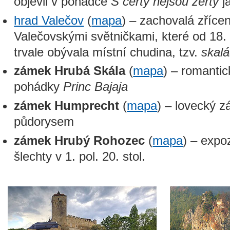
objevil v pohádce
S čerty nejsou žerty
j
hrad Valečov
(
mapa
) – zachovalá zříce
Valečovskými světničkami, které od 18. 
trvale obývala místní chudina, tzv.
skalá
zámek Hrubá Skála
(
mapa
) – romanti
pohádky
Princ Bajaja
zámek Humprecht
(
mapa
) – lovecký 
půdorysem
zámek Hrubý Rohozec
(
mapa
) – expo
šlechty v 1. pol. 20. stol.