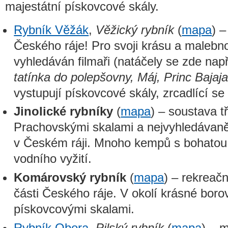
majestátní pískovcové skály.
Rybník Věžák
,
Věžický rybník
(
mapa
) –
Českého ráje! Pro svoji krásu a malebno
vyhledáván filmaři (natáčely se zde např
tatínka do polepšovny, Máj, Princ Bajaj
vystupují pískovcové skály, zrcadlící se
Jinolické rybníky
(
mapa
) – soustava t
Prachovskými skalami a nejvyhledávaněj
v Českém ráji. Mnoho kempů s bohatou
vodního vyžití.
Komárovský rybník
(
mapa
) – rekreač
části Českého ráje. V okolí krásné boro
pískovcovými skalami.
Rybník Obora
,
Pilský rybník
(
mapa
) – 