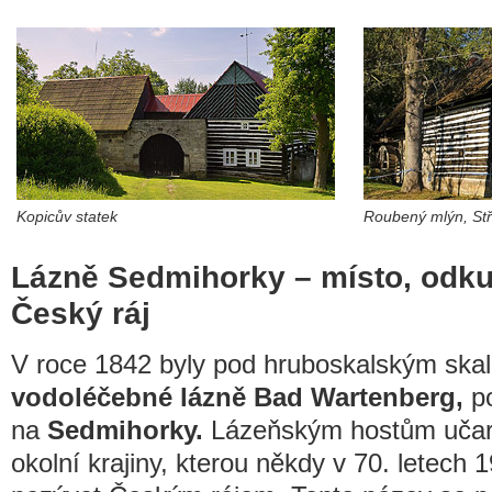
Kopicův statek
Roubený mlýn, St
Lázně Sedmihorky – místo, odku
Český ráj
V roce 1842 byly pod hruboskalským ska
vodoléčebné lázně Bad Wartenberg,
po
na
Sedmihorky.
Lázeňským hostům učaro
okolní krajiny, kterou někdy v 70. letech 19