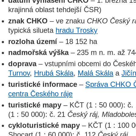
datum vyhlášení CHKO
– 1. března 1
krajinná oblast tehdejší ČSR)
znak CHKO
– ve znaku
CHKO Český r
typická silueta
hradu Trosky
rozloha území
– 18 152 ha
nadmořská výška
– 235 m n. m. až 74
doprava
– vstupními obcemi do Českého 
Turnov
,
Hrubá Skála
,
Malá Skála
a
Jičí
turistické informace
–
Správa CHKO Č
centra Českého ráje
turistické mapy
– KČT (1 : 50 000): č.
(1 : 50 000): č. 21
Český ráj, Mladobole
cykloturistické mapy
– KČT (1 : 100 0
Shocart (1 : 60 000): č. 112
Český ráj