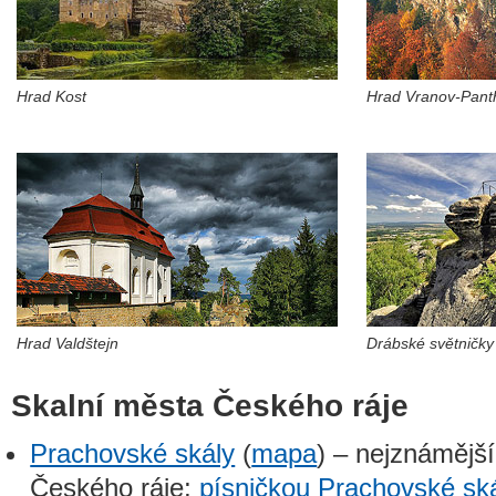
Hrad Kost
Hrad Vranov-Pant
Hrad Valdštejn
Drábské světničky
Skalní města Českého ráje
Prachovské skály
(
mapa
) – nejznámějš
Českého ráje;
písničkou Prachovské sk