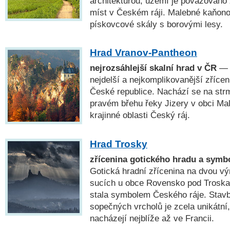
architekturou; území je považováno 
míst v Českém ráji. Malebné kaňonov
pískovcové skály s borovými lesy.
Hrad Vranov-Pantheon
nejrozsáhlejší skalní hrad v ČR
— 
nejdelší a nejkomplikovanější zřícen
České republice. Nachází se na str
pravém břehu řeky Jizery v obci Ma
krajinné oblasti Český ráj.
Hrad Trosky
zřícenina gotického hradu a symb
Gotická hradní zřícenina na dvou v
sucích u obce Rovensko pod Troskami
stala symbolem Českého ráje. Stavb
sopečných vrcholů je zcela unikátní
nacházejí nejblíže až ve Francii.