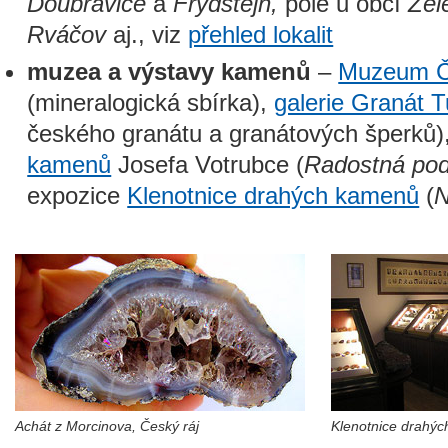
Doubravice
a
Frýdštejn,
pole u obcí
Žel
Rváčov
aj., viz
přehled lokalit
muzea a výstavy kamenů
–
Muzeum Če
(mineralogická sbírka),
galerie Granát 
českého granátu a granátových šperků)
kamenů
Josefa Votrubce (
Radostná po
expozice
Klenotnice drahých kamenů
(
N
Achát z Morcinova, Český ráj
Klenotnice drahý