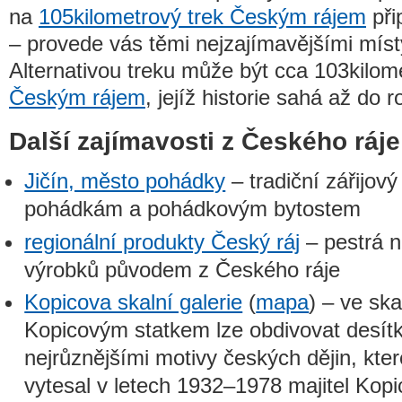
na
105kilometrový trek Českým rájem
při
– provede vás těmi nejzajímavějšími mís
Alternativou treku může být cca 103kilo
Českým rájem
, jejíž historie sahá až do 
Další zajímavosti z Českého ráje
Jičín, město pohádky
– tradiční zářijový
pohádkám a pohádkovým bytostem
regionální produkty Český ráj
– pestrá n
výrobků původem z Českého ráje
Kopicova skalní galerie
(
mapa
) – ve ska
Kopicovým statkem lze obdivovat desítky
nejrůznějšími motivy českých dějin, kter
vytesal v letech 1932–1978 majitel Kopi