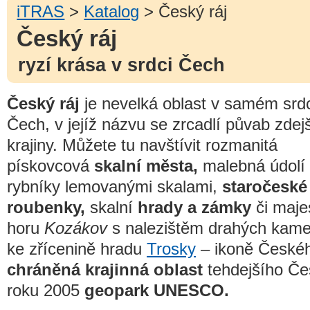
iTRAS
>
Katalog
> Český ráj
Český ráj
ryzí krása v srdci Čech
Český ráj
je nevelká oblast v samém srdc
Čech, v jejíž názvu se zrcadlí půvab zdej
krajiny. Můžete tu navštívit rozmanitá
pískovcová
skalní města,
malebná údolí
rybníky lemovanými skalami,
staročeské
roubenky,
skalní
hrady a zámky
či maje
horu
Kozákov
s nalezištěm drahých kamen
ke zřícenině hradu
Trosky
– ikoně Českéh
chráněná krajinná oblast
tehdejšího Če
roku 2005
geopark UNESCO.