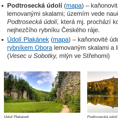
Podtrosecká údolí
(
mapa
) – kaňonovit
lemovanými skalami; územím vede nau
Podtrosecká údolí,
která mj. prochází 
nejhezčího rybníku Českého ráje.
Údolí Plakánek
(
mapa
) – kaňonovité úd
rybníkem Obora
lemovaným skalami a li
(
Vesec u Sobotky,
mlýn ve Střehomi)
Údolí Plakánek
Podtrosecká údolí,