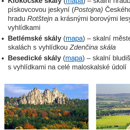
Klokočské skály
(
mapa
) – skalní hrad
pískovcovou jeskyní (
Postojna)
Českého 
hradu
Rotštejn
a krásnými borovými lesy
vyhlídkami
Betlémské skály
(
mapa
) – skalní měs
skalách s vyhlídkou
Zdenčina skála
Besedické skály
(
mapa
) – skalní bludi
s vyhlídkami na celé maloskalské údolí