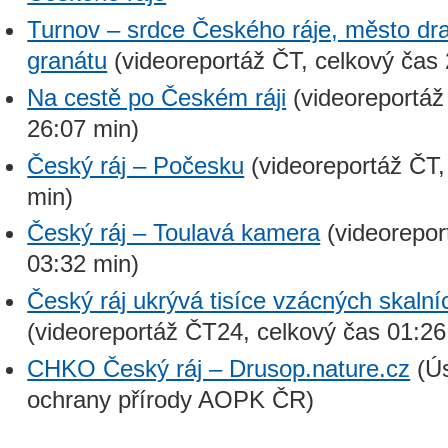
Turnov – srdce Českého ráje, město d
granátu
(videoreportáž ČT, celkový čas 
Na cestě po Českém ráji
(videoreportáž
26:07 min)
Český ráj – Počesku
(videoreportáž ČT,
min)
Český ráj – Toulavá kamera
(videorepor
03:32 min)
Český ráj ukrývá tisíce vzácných skaln
(videoreportáž ČT24, celkový čas 01:26
CHKO Český ráj – Drusop.nature.cz
(Ús
ochrany přírody AOPK ČR)