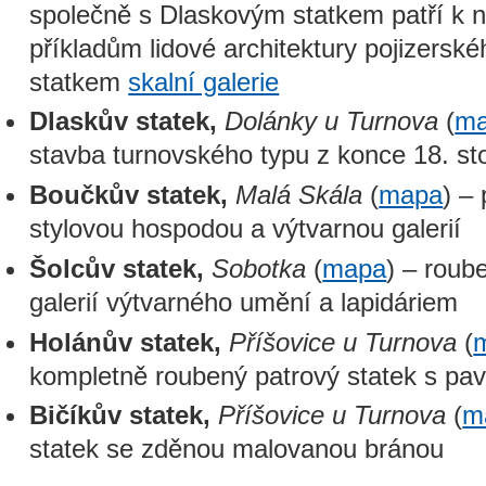
společně s Dlaskovým statkem patří k 
příkladům lidové architektury pojizerskéh
statkem
skalní galerie
Dlaskův statek,
Dolánky u Turnova
(
m
stavba turnovského typu z konce 18. sto
Boučkův statek,
Malá Skála
(
mapa
) –
stylovou hospodou a výtvarnou galerií
Šolcův statek,
Sobotka
(
mapa
) – roub
galerií výtvarného umění a lapidáriem
Holánův statek,
Příšovice u Turnova
(
kompletně roubený patrový statek s pav
Bičíkův statek,
Příšovice u Turnova
(
m
statek se zděnou malovanou bránou