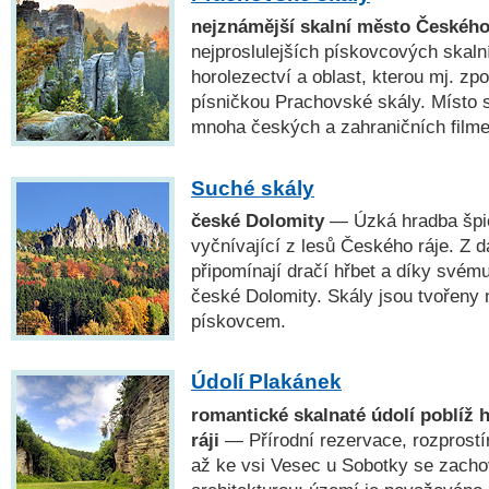
nejznámější skalní město Českého
nejproslulejších pískovcových skal
horolezectví a oblast, kterou mj. zp
písničkou Prachovské skály. Místo se
mnoha českých a zahraničních filme
Suché skály
české Dolomity
— Úzká hradba špič
vyčnívající z lesů Českého ráje. Z 
připomínají dračí hřbet a díky svém
české Dolomity. Skály jsou tvořeny
pískovcem.
Údolí Plakánek
romantické skalnaté údolí poblíž
ráji
— Přírodní rezervace, rozprostír
až ke vsi Vesec u Sobotky se zacho