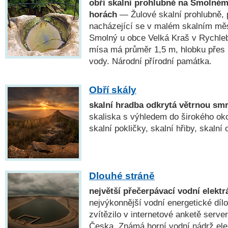
obří skalní prohlubně na Smolné
horách
— Žulové skalní prohlubně, p
nacházející se v malém skalním mě
Smolný u obce Velká Kraš v Rychle
mísa má průměr 1,5 m, hlobku přes 
vody. Národní přírodní památka.
Obří skály
skalní hradba odkrytá větrnou smr
skaliska s výhledem do širokého okol
skalní pokličky, skalní hřiby, skalní 
Dlouhé stráně
největší přečerpávací vodní elekt
nejvýkonnější vodní energetické díl
zvítězilo v internetové anketě serve
Česka. Známá horní vodní nádrž ele