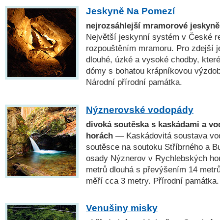
Jeskyně Na Pomezí
nejrozsáhlejší mramorové jeskyně
Největší jeskynní systém v České re
rozpouštěním mramoru. Pro zdejší j
dlouhé, úzké a vysoké chodby, které 
dómy s bohatou krápníkovou výzdob
Národní přírodní památka.
Nýznerovské vodopády
divoká soutěska s kaskádami a v
horách
— Kaskádovitá soustava vo
soutěsce na soutoku Stříbrného a B
osady Nýznerov v Rychlebských hor
metrů dlouhá s převýšením 14 metrů
měří cca 3 metry. Přírodní památka.
Venušiny misky