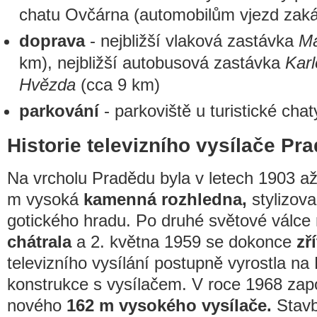
chatu Ovčárna (automobilům vjezd zak
doprava
- nejbližší vlaková zastávka
Ma
km), nejbližší autobusová zastávka
Karl
Hvězda
(cca 9 km)
parkování
- parkoviště u turistické cha
Historie televizního vysílače Pr
Na vrcholu Pradědu byla v letech 1903 a
m vysoká
kamenná rozhledna,
stylizov
gotického hradu. Po druhé světové válce
chátrala
a 2. května 1959 se dokonce
zří
televizního vysílání postupně vyrostla n
konstrukce s vysílačem. V roce 1968 zap
nového
162 m vysokého vysílače.
Stavb