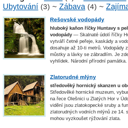
Ubytování
~
Zábava
~
Zajíma
(3)
(4)
Rešovské vodopády
hluboký kaňon říčky Huntavy s pe
vodopády
— Skalnaté údolí říčky H
vytváří četné peřeje, kaskády a vod
dosahuje až 10-ti metrů. Vodopády z
můstky a lávky se zábradlím. Je zd
vyhlídek. Národní přírodní památka.
Zlatorudné mlýny
středověký hornický skanzen u ob
Středověké hornické muzeum, vybud
na řece Olešnici u Zlatých Hor v Údo
vidění jsou zlatokopecké sruby a fun
zlatorudných vodních mlýnů ze 14. s
mohou vyzkoušet rýžování zlata.