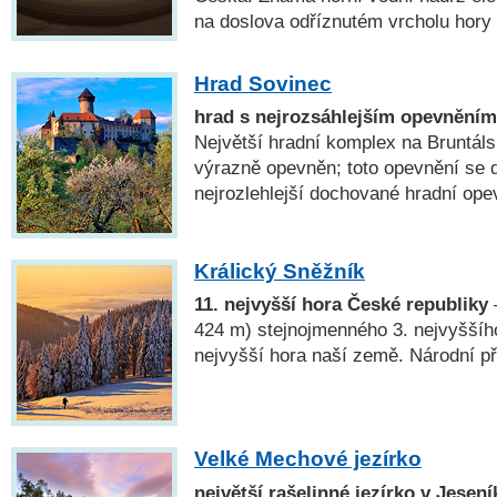
na doslova odříznutém vrcholu hory 
Hrad Sovinec
hrad s nejrozsáhlejším opevněním 
Největší hradní komplex na Bruntáls
výrazně opevněn; toto opevnění se 
nejrozlehlejší dochované hradní ope
Králický Sněžník
11. nejvyšší hora České republiky
424 m) stejnojmenného 3. nejvyššíh
nejvyšší hora naší země. Národní př
Velké Mechové jezírko
největší rašelinné jezírko v Jesen