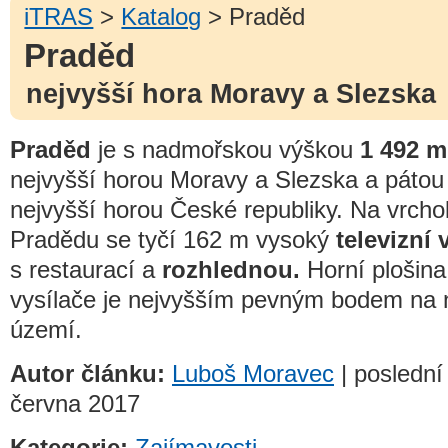
iTRAS
>
Katalog
> Praděd
Praděd
nejvyšší hora Moravy a Slezska
Praděd
je s nadmořskou výškou
1 492 m
nejvyšší horou Moravy a Slezska a pátou
nejvyšší horou České republiky. Na vrcho
Pradědu se tyčí 162 m vysoký
televizní 
s restaurací a
rozhlednou.
Horní plošina
vysílače je nejvyšším pevným bodem na
území.
Autor článku:
Luboš Moravec
| poslední
června 2017
Kategorie:
Zajímavosti