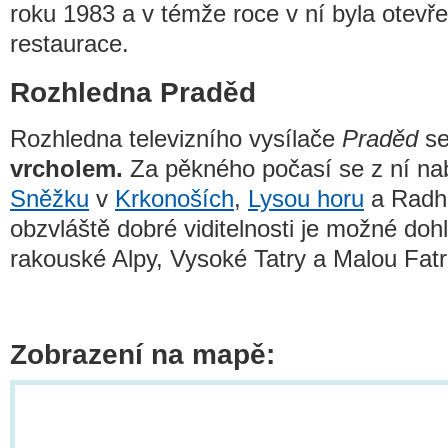
roku 1983 a v témže roce v ní byla otevř
restaurace.
Rozhledna Praděd
Rozhledna televizního vysílače
Praděd
se
vrcholem.
Za pěkného počasí se z ní nab
Sněžku
v
Krkonoších
,
Lysou horu
a Radh
obzvláště dobré viditelnosti je možné doh
rakouské Alpy, Vysoké Tatry a Malou Fat
Zobrazení na mapě: