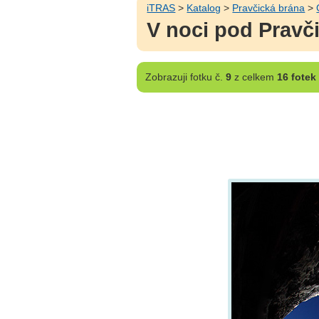
iTRAS
>
Katalog
>
Pravčická brána
>
V noci pod Pravč
Zobrazuji
fotku č.
9
z celkem
16 fotek