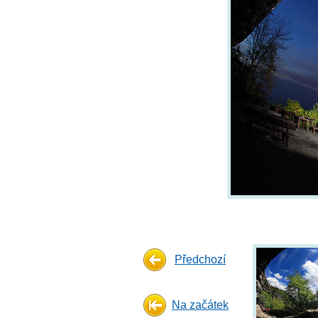
Předchozí
Na začátek