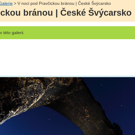
Galerie
> V noci pod Pravčickou bránou | České Švýcarsko
ickou bránou | České Švýcarsko
v této galerii.