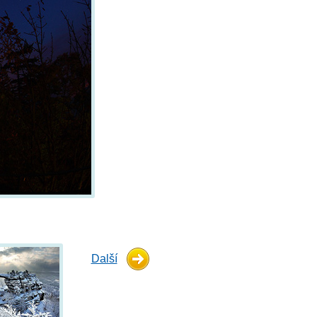
Další