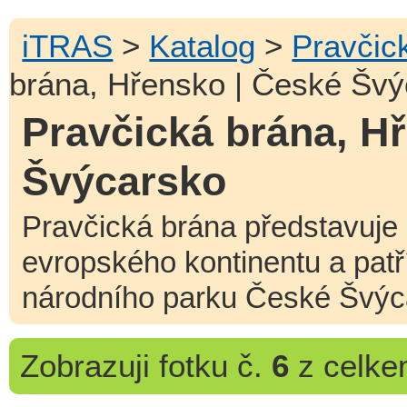
iTRAS
>
Katalog
>
Pravčic
brána, Hřensko | České Švý
Pravčická brána, H
Švýcarsko
Pravčická brána představuje 
evropského kontinentu a pat
národního parku České Švýc
Zobrazuji
fotku č.
6
z celk