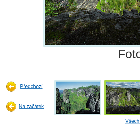
Fot
Předchozí
Na začátek
Všechn