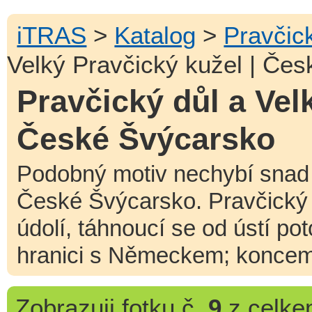
iTRAS
>
Katalog
>
Pravčic
Velký Pravčický kužel | Če
Pravčický důl a Vel
České Švýcarsko
Podobný motiv nechybí snad 
České Švýcarsko. Pravčický d
údolí, táhnoucí se od ústí po
hranici s Německem; koncem 
Zobrazuji
fotku č.
9
z celk