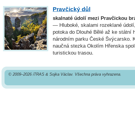
Pravčický důl
skalnaté údolí mezi Pravčickou br
— Hluboké, skalami rozeklané údolí,
potoka do Dlouhé Bělé až ke státní
národním parku České Švýcarsko. K
naučná stezka Okolím Hřenska spol
turistickou trasou.
© 2009–2026 iTRAS & Sojka Václav. Všechna práva vyhrazena.