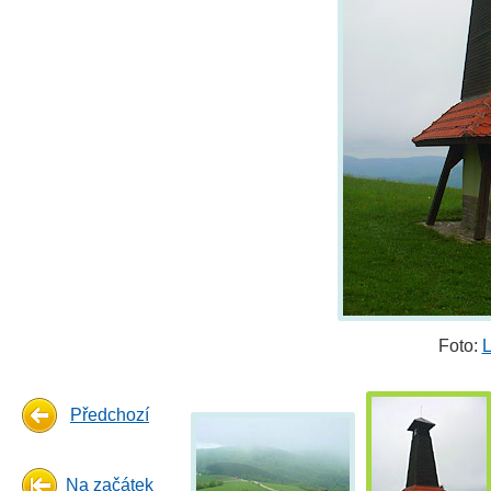
Foto:
L
Předchozí
Na začátek