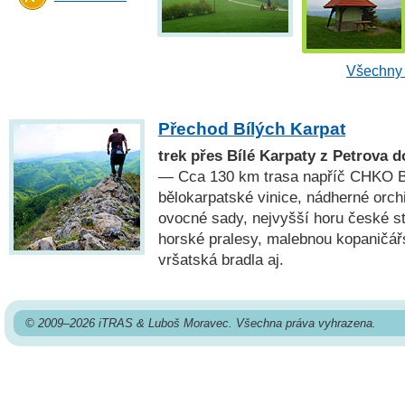
Všechny 
Přechod Bílých Karpat
trek přes Bílé Karpaty z Petrova 
— Cca 130 km trasa napříč CHKO Bí
bělokarpatské vinice, nádherné orchi
ovocné sady, nejvyšší horu české st
horské pralesy, malebnou kopaničář
vršatská bradla aj.
© 2009–2026 iTRAS & Luboš Moravec. Všechna práva vyhrazena.