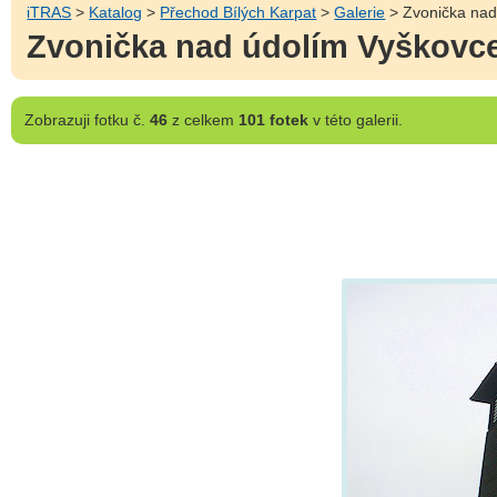
iTRAS
>
Katalog
>
Přechod Bílých Karpat
>
Galerie
> Zvonička nad 
Zvonička nad údolím Vyškovce 
Zobrazuji
fotku č.
46
z celkem
101 fotek
v této galerii.