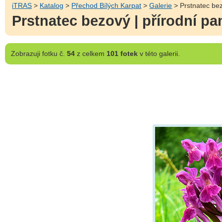
iTRAS
>
Katalog
>
Přechod Bílých Karpat
>
Galerie
> Prstnatec be
Prstnatec bezový | přírodní 
Zobrazuji
fotku č.
54
z celkem
101 fotek
v této galerii.