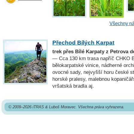
Všechny ná
Přechod Bílých Karpat
trek přes Bílé Karpaty z Petrova 
— Cca 130 km trasa napříč CHKO Bí
bělokarpatské vinice, nádherné orchi
ovocné sady, nejvyšší horu české st
horské pralesy, malebnou kopaničář
vršatská bradla aj.
© 2009–2026 iTRAS & Luboš Moravec. Všechna práva vyhrazena.