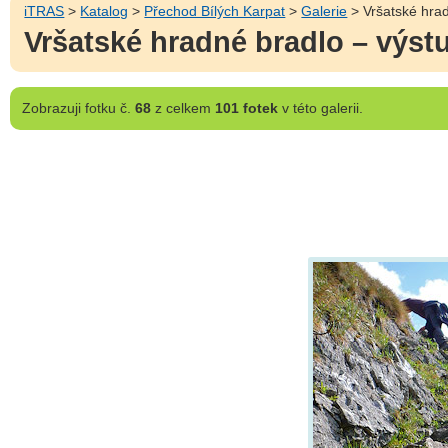
iTRAS
>
Katalog
>
Přechod Bílých Karpat
>
Galerie
> Vršatské hrad
Vršatské hradné bradlo – výstu
Zobrazuji
fotku č.
68
z celkem
101 fotek
v této galerii.