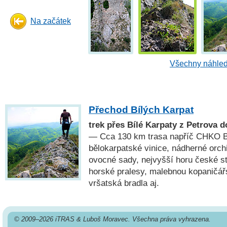
Na začátek
Všechny náhled
Přechod Bílých Karpat
trek přes Bílé Karpaty z Petrova 
— Cca 130 km trasa napříč CHKO Bí
bělokarpatské vinice, nádherné orchi
ovocné sady, nejvyšší horu české st
horské pralesy, malebnou kopaničář
vršatská bradla aj.
© 2009–2026 iTRAS & Luboš Moravec. Všechna práva vyhrazena.