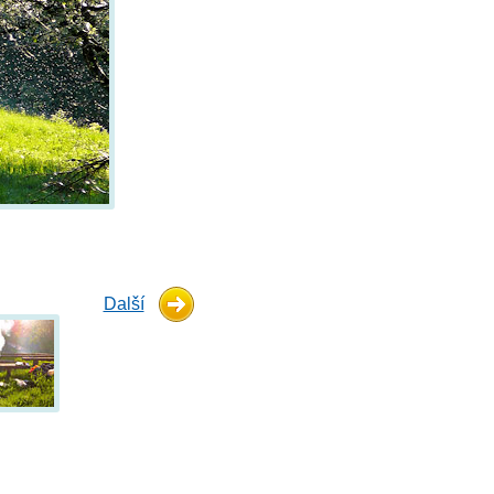
Další