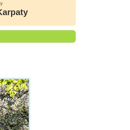
ty
Karpaty