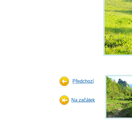
Předchozí
Na začátek