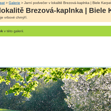
pat
>
Galerie
> Jarní podvečer v lokalitě Brezová-kaplnka | Biele Karpa
lokalitě Brezová-kaplnka | Biele 
e vrbové chmýří.
ek
v této galerii.