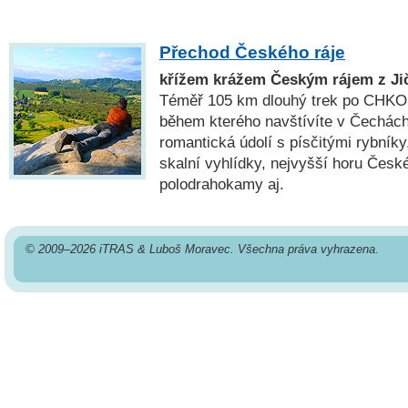
Přechod Českého ráje
křížem krážem Českým rájem z Jič
Téměř 105 km dlouhý trek po CHKO 
během kterého navštívíte v Čechách
romantická údolí s písčitými rybníky
skalní vyhlídky, nejvyšší horu České
polodrahokamy aj.
© 2009–2026 iTRAS & Luboš Moravec. Všechna práva vyhrazena.