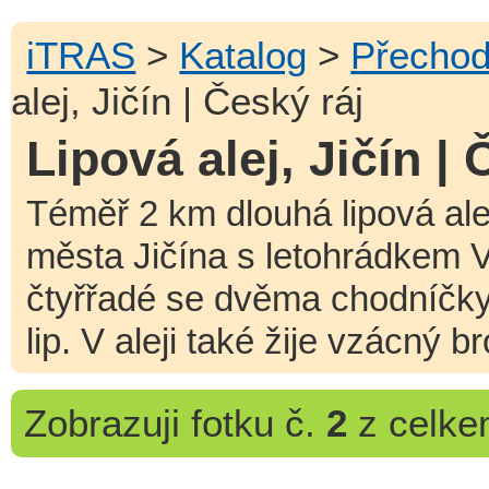
iTRAS
>
Katalog
>
Přechod
alej, Jičín | Český ráj
Lipová alej, Jičín | 
Téměř 2 km dlouhá lipová alej 
města Jičína s letohrádkem V
čtyřřadé se dvěma chodníčky
lip. V aleji také žije vzácný 
Zobrazuji
fotku č.
2
z celk