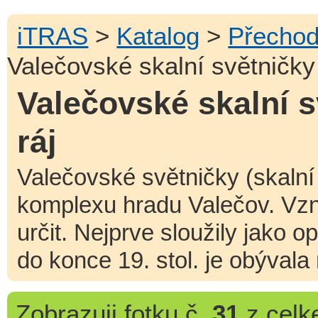
iTRAS
>
Katalog
>
Přechod
Valečovské skalní světničky 
Valečovské skalní s
ráj
Valečovské světničky (skalní
komplexu hradu Valečov. Vzn
určit. Nejprve sloužily jako o
do konce 19. stol. je obývala 
Zobrazuji
fotku č.
31
z cel