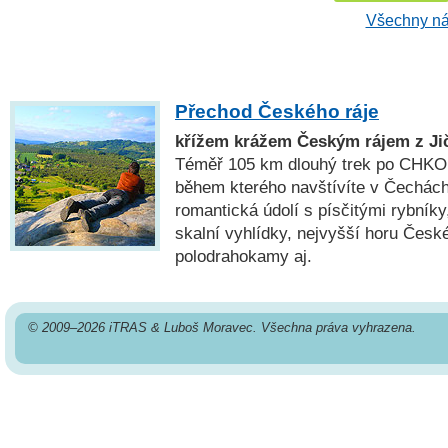
Všechny ná
Přechod Českého ráje
křížem krážem Českým rájem z Jič
Téměř 105 km dlouhý trek po CHKO 
během kterého navštívíte v Čechách
romantická údolí s písčitými rybníky
skalní vyhlídky, nejvyšší horu České
polodrahokamy aj.
© 2009–2026 iTRAS & Luboš Moravec. Všechna práva vyhrazena.