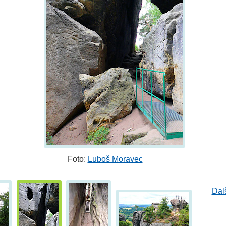
Foto:
Luboš Moravec
Dal