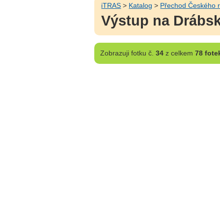
iTRAS
>
Katalog
>
Přechod Českého r
Výstup na Drábské
Zobrazuji
fotku č.
34
z celkem
78 fote