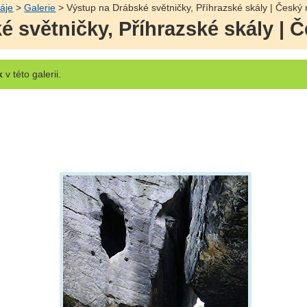
áje
>
Galerie
> Výstup na Drábské světničky, Příhrazské skály | Český 
 světničky, Příhrazské skály | Č
k
v této galerii.