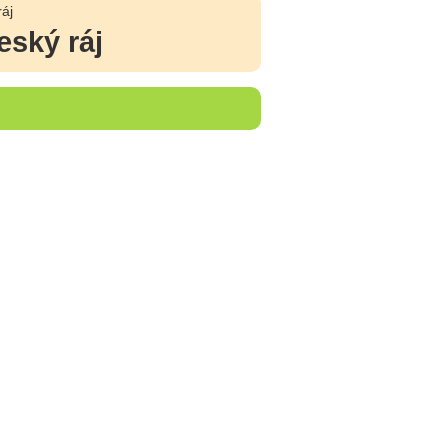
ráj
eský ráj