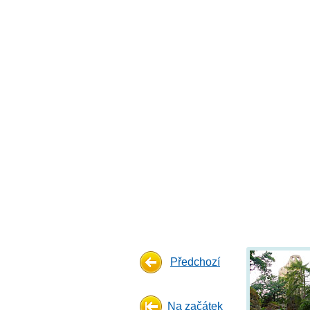
Předchozí
Na začátek