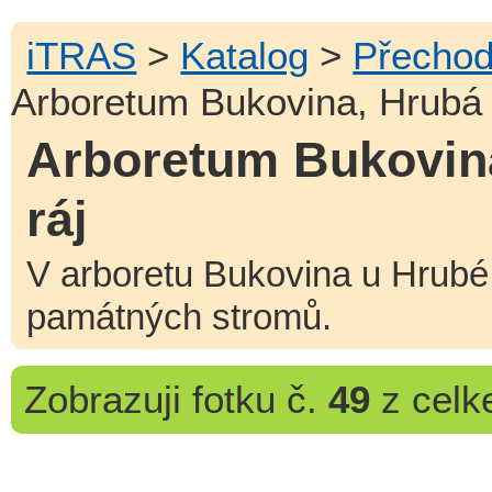
iTRAS
>
Katalog
>
Přechod
Arboretum Bukovina, Hrubá 
Arboretum Bukovina
ráj
V arboretu Bukovina u Hrubé
památných stromů.
Zobrazuji
fotku č.
49
z cel