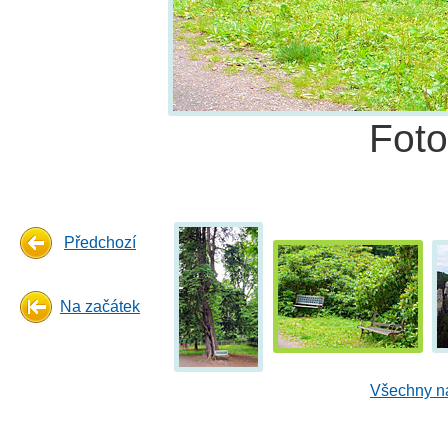
Fot
Předchozí
Na začátek
Všechny ná