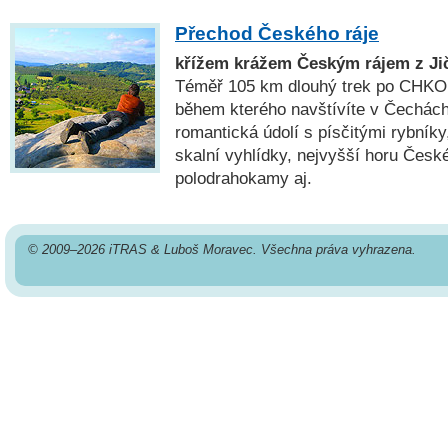
Přechod Českého ráje
křížem krážem Českým rájem z Jič
Téměř 105 km dlouhý trek po CHKO 
během kterého navštívíte v Čechách
romantická údolí s písčitými rybníky
skalní vyhlídky, nejvyšší horu České
polodrahokamy aj.
© 2009–2026 iTRAS & Luboš Moravec. Všechna práva vyhrazena.