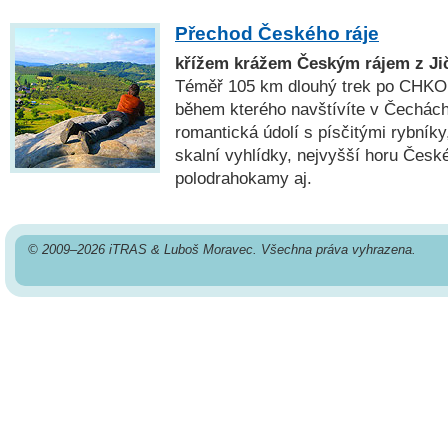
Přechod Českého ráje
křížem krážem Českým rájem z Jič
Téměř 105 km dlouhý trek po CHKO 
během kterého navštívíte v Čechách
romantická údolí s písčitými rybníky
skalní vyhlídky, nejvyšší horu České
polodrahokamy aj.
© 2009–2026 iTRAS & Luboš Moravec. Všechna práva vyhrazena.