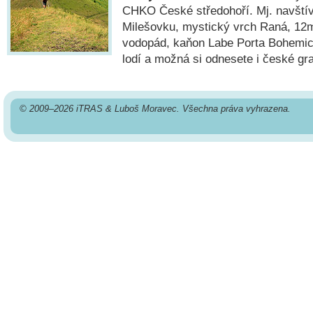
CHKO České středohoří. Mj. navští
Milešovku, mystický vrch Raná, 12
vodopád, kaňon Labe Porta Bohemic
lodí a možná si odnesete i české gr
© 2009–2026 iTRAS & Luboš Moravec. Všechna práva vyhrazena.