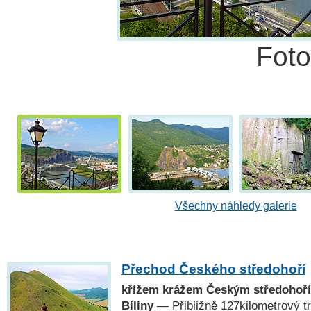
Fot
Všechny náhledy galerie
Přechod Českého středohoří
křížem krážem Českým středohoří
Bíliny
— Přibližně 127kilometrový t