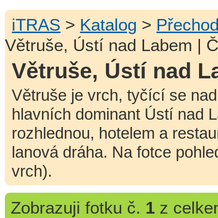
iTRAS
>
Katalog
>
Přechod
Větruše, Ústí nad Labem | Č
Větruše, Ústí nad L
Větruše je vrch, tyčící se na
hlavních dominant Ústí nad
rozhlednou, hotelem a restau
lanová dráha. Na fotce pohle
vrch).
Zobrazuji
fotku č.
1
z celk