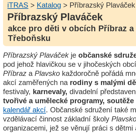
iTRAS
>
Katalog
> Příbrazský Plaváček
Příbrazský Plaváček
akce pro děti v obcích Příbraz a
Třeboňsku
Příbrazský Plaváček
je
občanské sdruže
pod jehož hlavičkou se v jihočeských obc
Příbraz
a
Plavsko
každoročně pořádá mn
akcí zaměřených na
rodiny s malými dě
festivaly,
karnevaly,
divadelní představen
tvořivé a umělecké programy, soutěže
kalendář akcí
. Občanské sdružení také m
vzdělávací činnost základní školy
Plavsk
organizacemi, jež se věnují práci s dětmi 