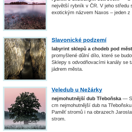
největší rybník v ČR. V jeho středu 
exotickým názvem Naxos – jeden z n
Slavonické podzemí
labyrint sklepů a chodeb pod měs
promyšlené důlní dílo, které se budov
Sklepy s odvodňovacími kanály se t
jádrem města.
Veledub u Nežárky
nejmohutnější dub Třeboňska
— S
cm nejmohutnější dub na Třeboňsku.
Paměť stromů i na obrazech Jarosl
strom.