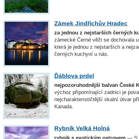
Zámek Jindřichův Hradec
za jednou z nejstarších černých k
zámecké Černé věži se dochovala u
která je jednou z nejstarších a nejz
černých kuchyní u nás.
Ďáblova prdel
nejpozoruhodnější balvan České 
výchoz připomínající zadnici je pov
nejcharakterističtější skalní útvar 
Kanada.
Rybník Velká Holná
rybník s exotickým ostrovem
— S r