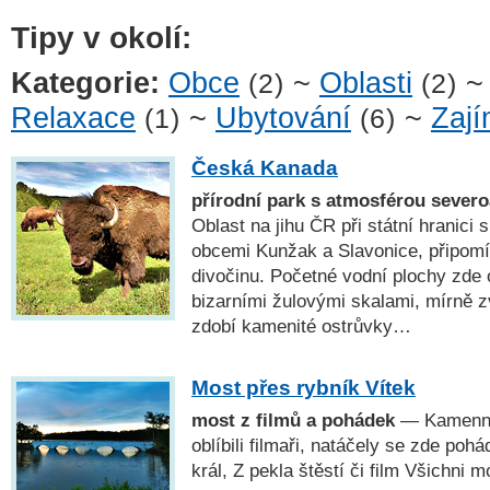
Tipy v okolí:
Kategorie:
Obce
~
Oblasti
(2)
(2)
Relaxace
~
Ubytování
~
Zají
(1)
(6)
Česká Kanada
přírodní park s atmosférou sever
Oblast na jihu ČR při státní hranic
obcemi Kunžak a Slavonice, připomí
divočinu. Početné vodní plochy zde o
bizarními žulovými skalami, mírně 
zdobí kamenité ostrůvky…
Most přes rybník Vítek
most z filmů a pohádek
— Kamenný 
oblíbili filmaři, natáčely se zde poh
král, Z pekla štěstí či film Všichni mo