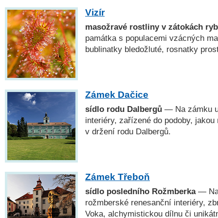
Vizír
masožravé rostliny v zátokách ryb
památka s populacemi vzácných mas
bublinatky bledožluté, rosnatky prost
Zámek Dačice
sídlo rodu Dalbergů
— Na zámku uv
interiéry, zařízené do podoby, jakou
v držení rodu Dalbergů.
Zámek Třeboň
sídlo posledního Rožmberka
— Na 
rožmberské renesanční interiéry, zbr
Voka, alchymistickou dílnu či unikát