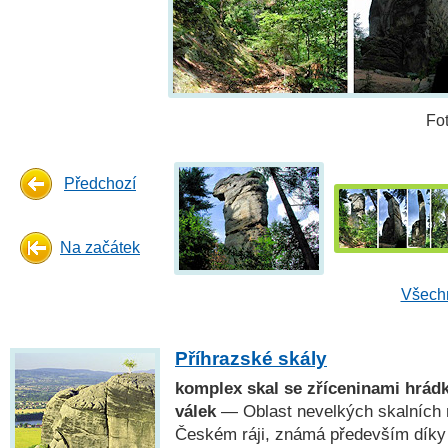
Fo
Předchozí
Na začátek
Všechn
Příhrazské skály
komplex skal se zříceninami hrád
válek
— Oblast nevelkých skalních
Českém ráji, známá především díky