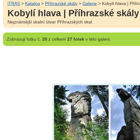
iTRAS
>
Katalog
>
Příhrazské skály
>
Galerie
> Kobylí hlava | Příhr
Kobylí hlava | Příhrazské skály
Nejznámější skalní útvar Příhrazských skal.
Zobrazuji
fotku č.
20
z celkem
27 fotek
v této galerii.