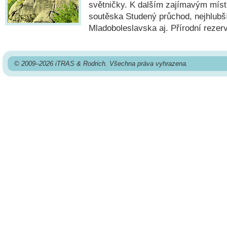
světničky. K dalším zajímavým míst
soutěska Studený průchod, nejhlubš
Mladoboleslavska aj. Přírodní rezer
© 2009–2026 iTRAS & Rodrich. Všechna práva vyhrazena.