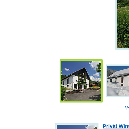
V
Privát Win