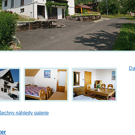
Da
šechny náhledy galerie
ter