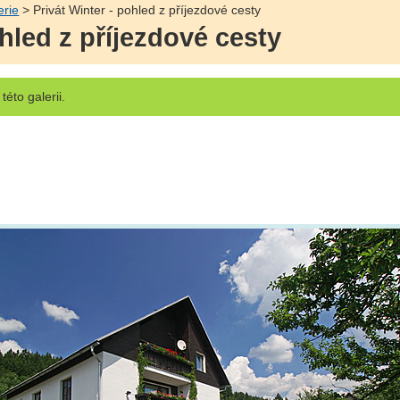
erie
> Privát Winter - pohled z příjezdové cesty
ohled z příjezdové cesty
této galerii.