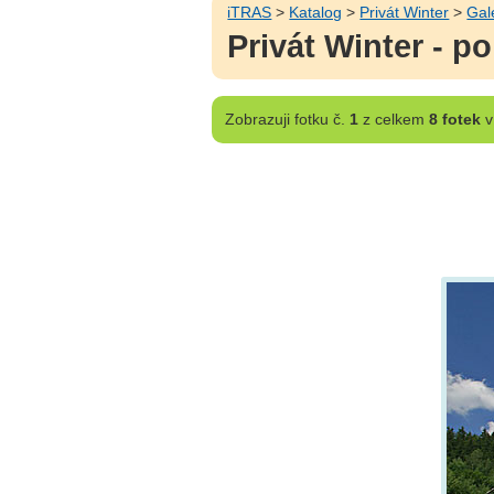
iTRAS
>
Katalog
>
Privát Winter
>
Gal
Privát Winter - p
Zobrazuji
fotku č.
1
z celkem
8 fotek
v 