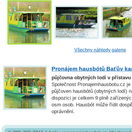
Všechny náhledy galerie
Pronájem hausbótů Baťův ka
půjčovna obytných lodí v přístavu
Společnost Pronajemhausbotu.cz je 
půjčoven hausbótů (obytných lodí) n
dispozici je celkem 9 plně zařízenýc
osm osob. Hausbót může řídit dospě
oprávnění.