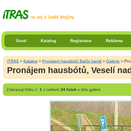
Úvod
Katalog
Registrace
Reklama
iTRAS
>
Katalog
>
Pronájem hausbótů Baťův kanál
>
Galerie
> Pro
Pronájem hausbótů, Veselí na
Zobrazuji
fotku č.
1
z celkem
34 fotek
v této galerii.