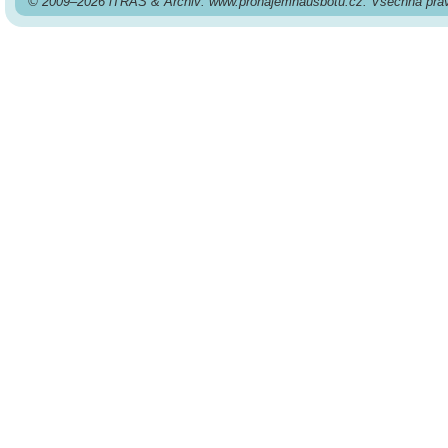
© 2009–2026 iTRAS & Archiv: www.pronajemhausbotu.cz. Všechna prá