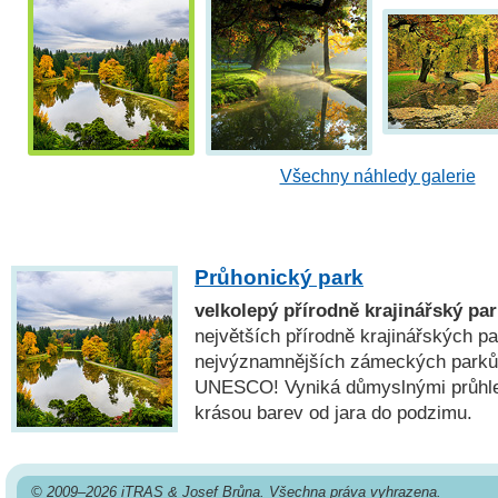
Všechny náhledy galerie
Průhonický park
velkolepý přírodně krajinářský p
největších přírodně krajinářských p
nejvýznamnějších zámeckých parků
UNESCO! Vyniká důmyslnými průhl
krásou barev od jara do podzimu.
© 2009–2026 iTRAS & Josef Brůna. Všechna práva vyhrazena.