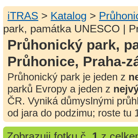
iTRAS
>
Katalog
>
Průhoni
park, památka UNESCO | Pr
Průhonický park, 
Průhonice, Praha-z
Průhonický park je jeden z
n
parků Evropy a jeden z
nejv
ČR. Vyniká důmyslnými prů
od jara do podzimu; roste tu 
Zobrazuji
fotku č.
1
z celk