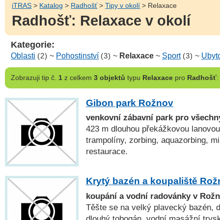
iTRAS
>
Katalog
>
Radhošť
>
Tipy v okolí
> Relaxace
Radhošť: Relaxace v okolí
Kategorie:
Oblasti
(2)
~
Pohostinství
(3)
~
Relaxace
~
Sport
(3)
~
Ubyt
Zobrazuji
tip č.
1
z celkem
3 objektů
typu
Relaxace
pro
Radhošť
:
Gibon park Rožnov
venkovní zábavní park pro všechn
423 m dlouhou překážkovou lanovou 
trampolíny, zorbing, aquazorbing, m
restaurace.
Krytý bazén a koupaliště Ro
koupání a vodní radovánky v Rož
Těšte se na velký plavecký bazén, 
dlouhý tobogán, vodní masážní trysky