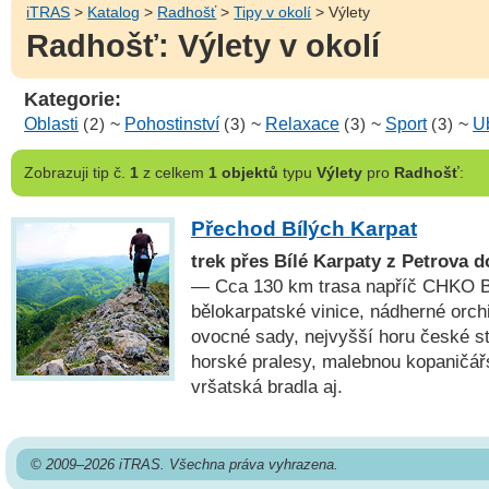
iTRAS
>
Katalog
>
Radhošť
>
Tipy v okolí
> Výlety
Radhošť: Výlety v okolí
Kategorie:
Oblasti
(2)
~
Pohostinství
(3)
~
Relaxace
(3)
~
Sport
(3)
~
U
Zobrazuji
tip č.
1
z celkem
1 objektů
typu
Výlety
pro
Radhošť
:
Přechod Bílých Karpat
trek přes Bílé Karpaty z Petrova 
— Cca 130 km trasa napříč CHKO Bí
bělokarpatské vinice, nádherné orchi
ovocné sady, nejvyšší horu české st
horské pralesy, malebnou kopaničář
vršatská bradla aj.
© 2009–2026 iTRAS. Všechna práva vyhrazena.