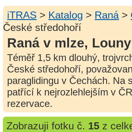
iTRAS
>
Katalog
>
Raná
>
České středohoří
Raná v mlze, Louny
Téměř 1,5 km dlouhý, trojvrc
České středohoří, považovan
paraglidingu v Čechách. Na s
patřící k nejrozlehlejším v Č
rezervace.
Zobrazuji
fotku č.
15
z cel