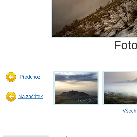
Fot
Předchozí
Na začátek
Všechn