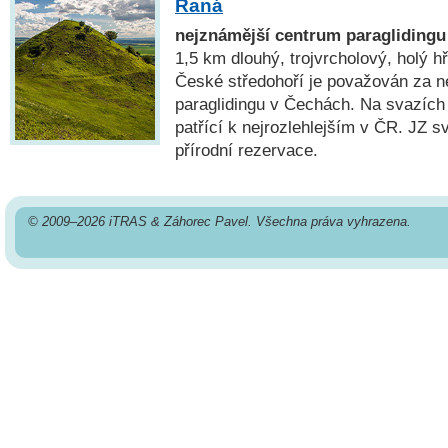
Raná
nejznámější centrum paraglidingu
1,5 km dlouhý, trojvrcholový, holý 
České středohoří je považován za nej
paraglidingu v Čechách. Na svazích 
patřící k nejrozlehlejším v ČR. JZ 
přírodní rezervace.
© 2009–2026 iTRAS & Záhorec Pavel. Všechna práva vyhrazena.