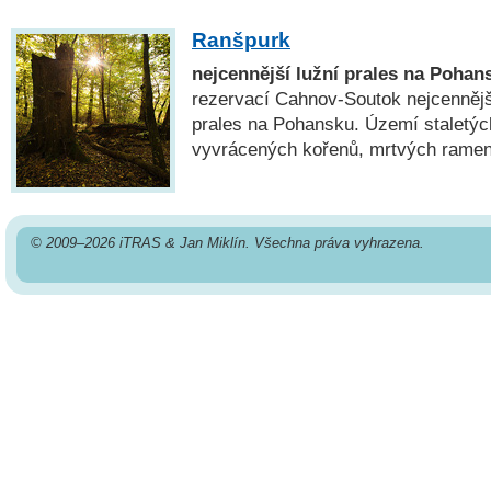
Ranšpurk
nejcennější lužní prales na Pohan
rezervací Cahnov-Soutok nejcennější
prales na Pohansku. Území staletých
vyvrácených kořenů, mrtvých ramen
© 2009–2026 iTRAS & Jan Miklín. Všechna práva vyhrazena.