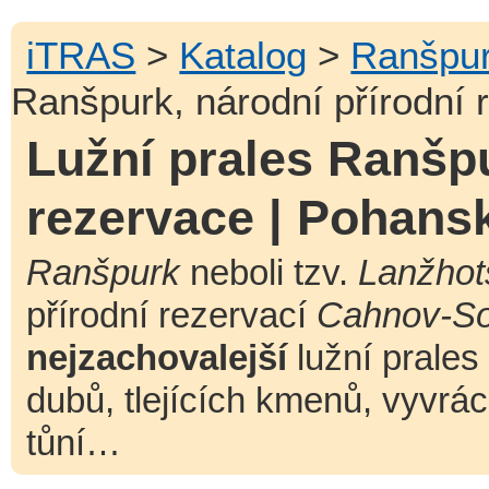
iTRAS
>
Katalog
>
Ranšpu
Ranšpurk, národní přírodní
Lužní prales Ranšpu
rezervace | Pohans
Ranšpurk
neboli tzv.
Lanžhot
přírodní rezervací
Cahnov-So
nejzachovalejší
lužní prales
dubů, tlejících kmenů, vyvr
tůní…