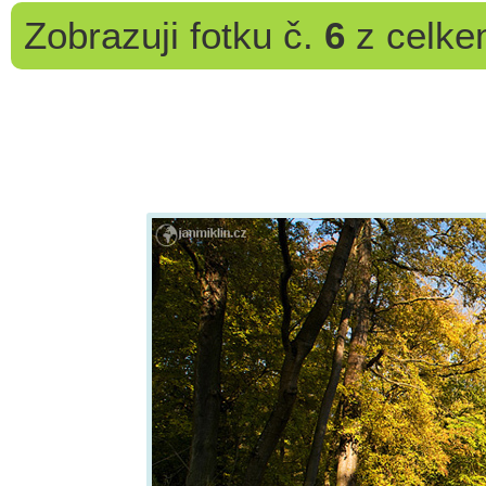
Zobrazuji
fotku č.
6
z celk