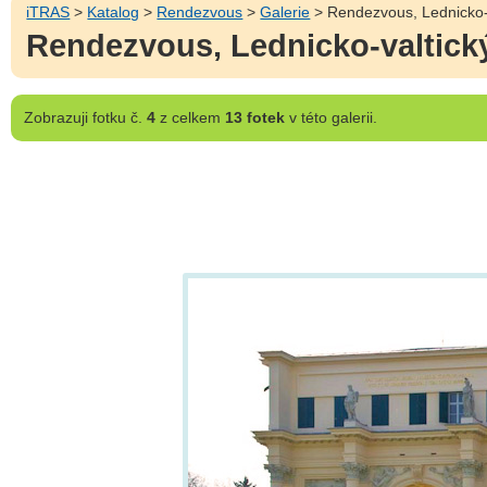
iTRAS
>
Katalog
>
Rendezvous
>
Galerie
> Rendezvous, Lednicko-v
Rendezvous, Lednicko-valtický
Zobrazuji
fotku č.
4
z celkem
13 fotek
v této galerii.