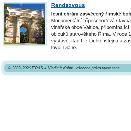
Rendezvous
lesní chrám zasvěcený římské boh
Monumentální tříposchoďová stavba 
vinařské obce Valtice, připomínající
oblouků starověkého Říma. V roce 1
vystavět Jan I. z Lichtenštejna a za
lovu, Dianě.
© 2009–2026 iTRAS & Vladimír Kubík. Všechna práva vyhrazena.