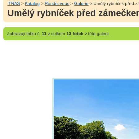
iTRAS
>
Katalog
>
Rendezvous
>
Galerie
> Umělý rybníček před 
Umělý rybníček před zámečk
Zobrazuji
fotku č.
11
z celkem
13 fotek
v této galerii.