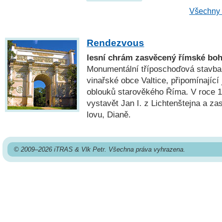
Všechny 
Rendezvous
lesní chrám zasvěcený římské boh
Monumentální tříposchoďová stavba 
vinařské obce Valtice, připomínající
oblouků starověkého Říma. V roce 1
vystavět Jan I. z Lichtenštejna a za
lovu, Dianě.
© 2009–2026 iTRAS & Vlk Petr. Všechna práva vyhrazena.