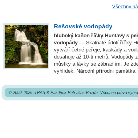
Všechny náh
Rešovské vodopády
hluboký kaňon říčky Huntavy s pe
vodopády
— Skalnaté údolí říčky H
vytváří četné peřeje, kaskády a vod
dosahuje až 10-ti metrů. Vodopády z
můstky a lávky se zábradlím. Je zd
vyhlídek. Národní přírodní památka.
© 2009–2026 iTRAS & Pazdírek Petr alias Pazďa. Všechna práva vyhra