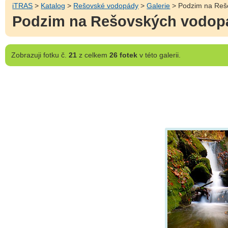
iTRAS
>
Katalog
>
Rešovské vodopády
>
Galerie
> Podzim na Reš
Podzim na Rešovských vodop
Zobrazuji
fotku č.
21
z celkem
26 fotek
v této galerii.