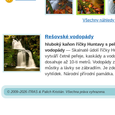
Všechny náhledy 
Rešovské vodopády
hluboký kaňon říčky Huntavy s pe
vodopády
— Skalnaté údolí říčky H
vytváří četné peřeje, kaskády a vod
dosahuje až 10-ti metrů. Vodopády z
můstky a lávky se zábradlím. Je zd
vyhlídek. Národní přírodní památka.
© 2009–2026 iTRAS & Palich Kristián. Všechna práva vyhrazena.