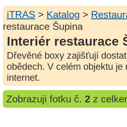
iTRAS
>
Katalog
>
Restaur
restaurace Šupina
Interiér restaurace
Dřevěné boxy zajišťují dosta
obědech. V celém objektu je 
internet.
Zobrazuji
fotku č.
2
z celk