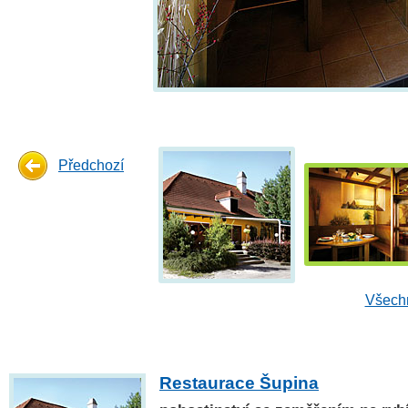
Předchozí
Všechn
Restaurace Šupina