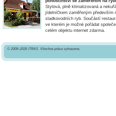
pohostinství se zaměřením na rybí
Stylová, plně klimatizovaná a nekuř
jídelníčkem zaměřeným především 
sladkovodních ryb. Součástí restaur
ve kterém je možné pořádat společe
celém objektu internet zdarma.
© 2009–2026 iTRAS. Všechna práva vyhrazena.