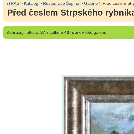
iTRAS
>
Katalog
>
Restaurace Šupina
>
Galerie
> Před česlem Str
Před česlem Strpského rybník
Zobrazuji
fotku č.
37
z celkem
43 fotek
v této galerii.