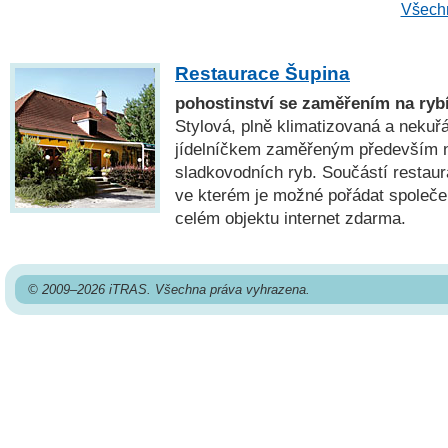
Všechn
Restaurace Šupina
pohostinství se zaměřením na rybí
Stylová, plně klimatizovaná a nekuř
jídelníčkem zaměřeným především 
sladkovodních ryb. Součástí restaur
ve kterém je možné pořádat společe
celém objektu internet zdarma.
© 2009–2026 iTRAS. Všechna práva vyhrazena.