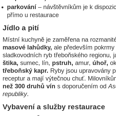
parkování
– návštěvníkům je k dispozic
přímo u restaurace
Jídlo a pití
Místní kuchyně je zaměřena na rozmanit
masové lahůdky,
ale především pokrmy 
sladkovodních ryb třeboňského regionu, j
štika,
sumec, lín,
pstruh,
amur,
úhoř,
ok
třeboňský kapr.
Ryby jsou upravovány p
receptur a mají výtečnou chuť. Milovníků
než 300 druhů vín
s doporučením od
As
republiky
.
Vybavení a služby restaurace