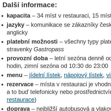
Další informace:
kapacita
– 34 míst v restauraci, 15 mís
jazyky
– komunikace se zákazníky čes
anglicky
platební možnosti
– všechny typy plat
stravenky
Gastropass
provozní doba
– letní sezóna denně o
hodin, zimní sezóna od 10:30 do 23:00
menu
–
jídelní lístek
,
nápojový lístek
,
v
rezervace
– místa v restauraci je vhod
a to buď telefonicky nebo prostřednictví
restaurace
)
doprava
– nejbližší autobusová a vlak