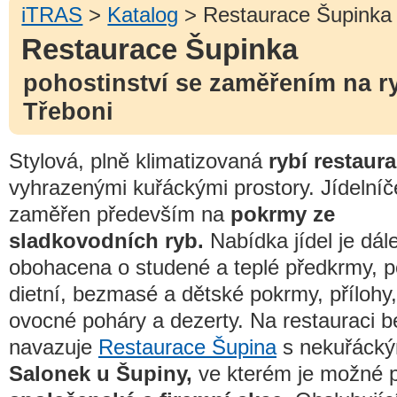
iTRAS
>
Katalog
> Restaurace Šupinka
Restaurace Šupinka
pohostinství se zaměřením na ry
Třeboni
Stylová, plně klimatizovaná
rybí restaur
vyhrazenými kuřáckými prostory. Jídelníč
zaměřen především na
pokrmy ze
sladkovodních ryb.
Nabídka jídel je dál
obohacena o studené a teplé předkrmy, p
dietní, bezmasé a dětské pokrmy, přílohy,
ovocné poháry a dezerty. Na restauraci 
navazuje
Restaurace Šupina
s nekuřácký
Salonek u Šupiny,
ve kterém je možné p