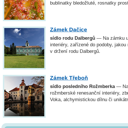
bublinatky bledožluté, rosnatky prost
Zámek Dačice
sídlo rodu Dalbergů
— Na zámku uv
interiéry, zařízené do podoby, jakou
v držení rodu Dalbergů.
Zámek Třeboň
sídlo posledního Rožmberka
— Na 
rožmberské renesanční interiéry, zbr
Voka, alchymistickou dílnu či unikát