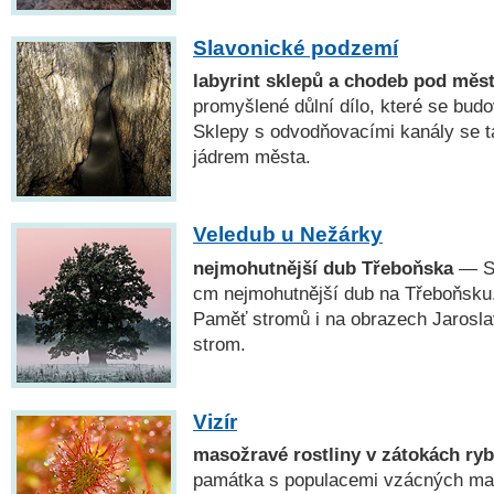
Slavonické podzemí
labyrint sklepů a chodeb pod měs
promyšlené důlní dílo, které se budov
Sklepy s odvodňovacími kanály se t
jádrem města.
Veledub u Nežárky
nejmohutnější dub Třeboňska
— S
cm nejmohutnější dub na Třeboňsku.
Paměť stromů i na obrazech Jarosl
strom.
Vizír
masožravé rostliny v zátokách ryb
památka s populacemi vzácných mas