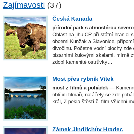
Zajímavosti
(37)
Česká Kanada
přírodní park s atmosférou sever
Oblast na jihu ČR při státní hranic
obcemi Kunžak a Slavonice, připomí
divočinu. Početné vodní plochy zde o
bizarními žulovými skalami, mírně 
zdobí kamenité ostrůvky…
Most přes rybník Vítek
most z filmů a pohádek
— Kamenný 
oblíbili filmaři, natáčely se zde poh
král, Z pekla štěstí či film Všichni mo
Zámek Jindřichův Hradec