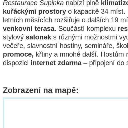
Restaurace Šupinka
nabízí plně
klimatiz
kuřáckými prostory
o kapacitě 34 míst.
letních měsících rozšiřuje o dalších 19 m
venkovní terasa.
Součástí komplexu
re
stylový
salonek
s různými možnostmi vyu
večeře, slavnostní hostiny, semináře, ško
promoce,
křtiny a mnohé další. Hostům r
dispozici
internet zdarma
– připojení do 
Zobrazení na mapě: