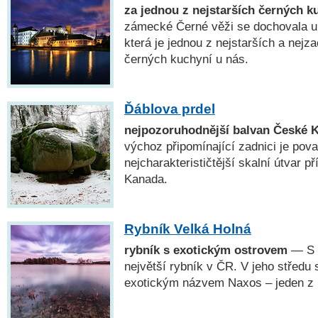
za jednou z nejstarších černých k
zámecké Černé věži se dochovala u
která je jednou z nejstarších a nejz
černých kuchyní u nás.
Ďáblova prdel
nejpozoruhodnější balvan České 
výchoz připomínající zadnici je pov
nejcharakterističtější skalní útvar 
Kanada.
Rybník Velká Holná
rybník s exotickým ostrovem
— S r
největší rybník v ČR. V jeho středu 
exotickým názvem Naxos – jeden z n