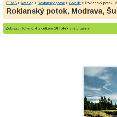
iTRAS
>
Katalog
>
Roklanský potok
>
Galerie
> Roklanský potok, 
Roklanský potok, Modrava, Š
Zobrazuji
fotku č.
4
z celkem
16 fotek
v této galerii.