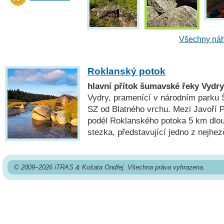
Všechny náh
Roklanský potok
hlavní přítok šumavské řeky Vydry
Vydry, pramenící v národním parku 
SZ od Blatného vrchu. Mezi Javoří 
podél Roklanského potoka 5 km dlou
stezka, představující jedno z nejhe
© 2009–2026 iTRAS & Košata Ondřej. Všechna práva vyhrazena.