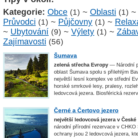
Kategorie:
Obce
~
Oblasti
(1)
(1)
Průvodci
~
Půjčovny
~
Relax
(1)
(1)
~
Ubytování
~
Výlety
~
Zába
(9)
(1)
Zajímavosti
(56)
Šumava
zelená střecha Evropy
— Národní p
oblast Šumava spolu s přilehlým Ba
největší lesní komplex ve střední E
horské smrkové lesy, pralesy, rozleh
ledovcová jezera. Biosférická rez
Černé a Čertovo jezero
největší ledovcová jezera v České
národní přírodní rezervace v CHK
ochrany jsou 2 ledovcová jezera, kte