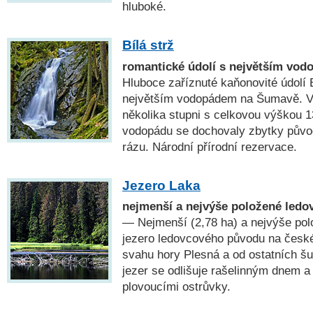
hluboké.
Bílá strž
romantické údolí s největším vo
Hluboce zaříznuté kaňonovité údolí 
největším vodopádem na Šumavě. Vo
několika stupni s celkovou výškou 1
vodopádu se dochovaly zbytky původ
rázu. Národní přírodní rezervace.
Jezero Laka
nejmenší a nejvýše položené ledo
— Nejmenší (2,78 ha) a nejvýše pol
jezero ledovcového původu na česk
svahu hory Plesná a od ostatních 
jezer se odlišuje rašelinným dnem a
plovoucími ostrůvky.