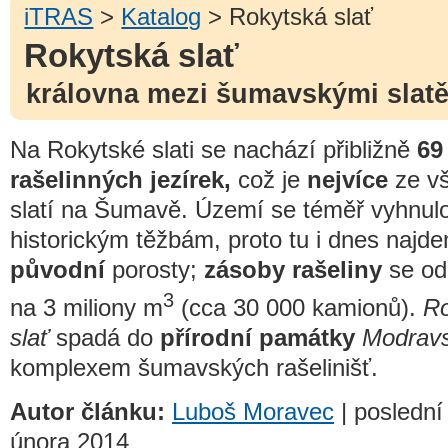
iTRAS
>
Katalog
> Rokytská slať
Rokytská slať
královna mezi šumavskými slat
Na Rokytské slati se nachází přibližně
69
rašelinných jezírek,
což je
nejvíce
ze v
slatí na Šumavě. Území se téměř vyhnul
historickým těžbám, proto tu i dnes najd
původní
porosty;
zásoby rašeliny
se od
3
na 3 miliony m
(cca 30 000 kamionů).
Ro
slať
spadá do
přírodní památky
Modravs
komplexem šumavských rašelinišť.
Autor článku:
Luboš Moravec
| poslední
února 2014