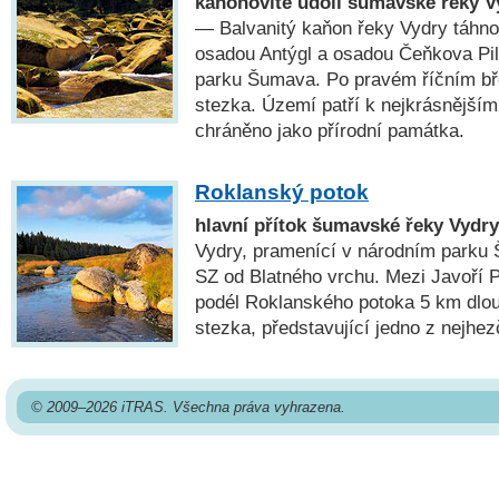
kaňonovité údolí šumavské řeky V
— Balvanitý kaňon řeky Vydry táhno
osadou Antýgl a osadou Čeňkova Pil
parku Šumava. Po pravém říčním bř
stezka. Území patří k nejkrásnější
chráněno jako přírodní památka.
Roklanský potok
hlavní přítok šumavské řeky Vydry
Vydry, pramenící v národním parku 
SZ od Blatného vrchu. Mezi Javoří 
podél Roklanského potoka 5 km dlou
stezka, představující jedno z nejhe
© 2009–2026 iTRAS. Všechna práva vyhrazena.