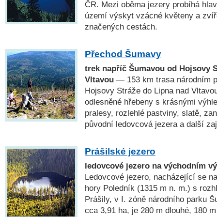
ČR. Mezi oběma jezery probíhá hlav
území výskyt vzácné květeny a zví
značených cestách.
Přechod Šumavy
trek napříč Šumavou od Hojsovy S
Vltavou
— 153 km trasa národním 
Hojsovy Stráže do Lipna nad Vltavou
odlesněné hřebeny s krásnými výhl
pralesy, rozlehlé pastviny, slatě, za
původní ledovcová jezera a další za
Prášilské jezero
ledovcové jezero na východním vý
Ledovcové jezero, nacházející se 
hory Poledník (1315 m n. m.) s roz
Prášily, v I. zóně národního parku 
cca 3,91 ha, je 280 m dlouhé, 180 m