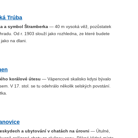
ká Trúba
ka a symbol Štramberka
— 40 m vysoká věž, pozůstatek
radu. Od r. 1903 slouží jako rozhledna, ze které budete
jako na dlani.
men
ého korálové útesu
— Vápencové skalisko kdysi bývalo
em. V 17. stol. se tu odehrálo několik selských povstání.
tka.
janovice
eskydech a ubytování v chatách na úrovni
— Útulné,
kusně zařízené chaty za slušnou cenu. Pěkné klidné místo