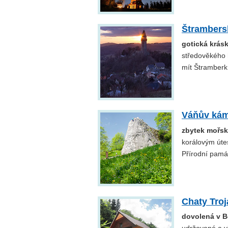
Štrambers
gotická krás
středověkého h
mít Štramberk 
Váňův ká
zbytek mořsk
korálovým útes
Přírodní pamá
Chaty Tro
dovolená v B
udržované a v