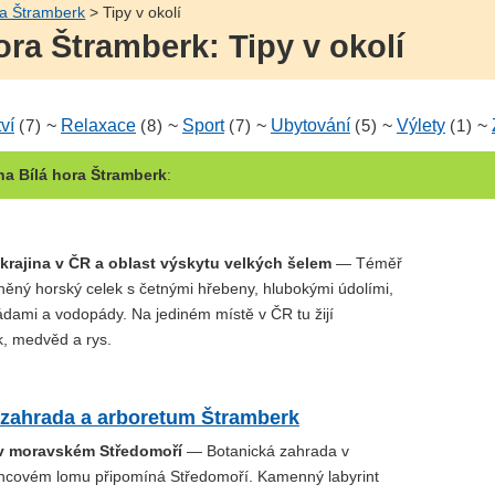
ra Štramberk
> Tipy v okolí
ra Štramberk: Tipy v okolí
ví
(7)
~
Relaxace
(8)
~
Sport
(7)
~
Ubytování
(5)
~
Výlety
(1)
~
a Bílá hora Štramberk
:
 krajina v ČR a oblast výskytu velkých šelem
— Téměř
něný horský celek s četnými hřebeny, hlubokými údolími,
ádami a vodopády. Na jediném místě v ČR tu žijí
, medvěd a rys.
 zahrada a arboretum Štramberk
v moravském Středomoří
— Botanická zahrada v
covém lomu připomíná Středomoří. Kamenný labyrint