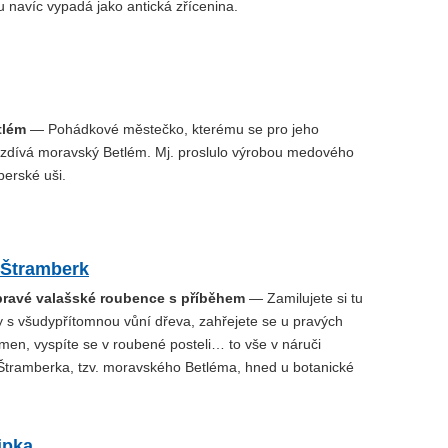
 navíc vypadá jako antická zřícenina.
tlém
— Pohádkové městečko, kterému se pro jeho
zdívá moravský Betlém. Mj. proslulo výrobou medového
berské uši.
 Štramberk
pravé valašské roubence s příběhem
— Zamilujete si tu
ry s všudypřítomnou vůní dřeva, zahřejete se u pravých
men, vyspíte se v roubené posteli… to vše v náruči
 Štramberka, tzv. moravského Betléma, hned u botanické
ipka