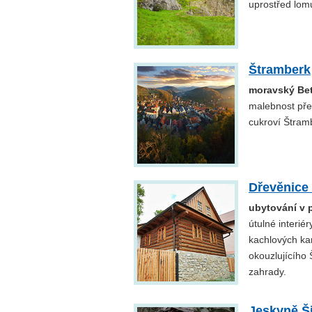
uprostřed lomu
Štramberk
moravský Be
malebnost pře
cukroví Štram
Dřevěnice
ubytování v 
útulné interié
kachlových ka
okouzlujícího
zahrady.
Jeskyně Š