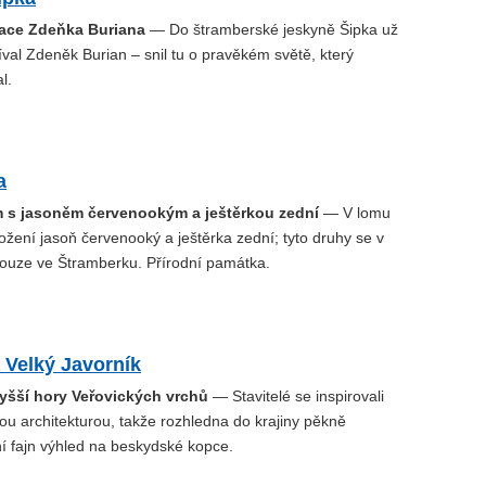
race Zdeňka Buriana
— Do štramberské jeskyně Šipka už
íval Zdeněk Burian – snil tu o pravěkém světě, který
l.
a
 s jasoněm červenookým a ještěrkou zední
— V lomu
ohrožení jasoň červenooký a ještěrka zední; tyto druhy se v
pouze ve Štramberku. Přírodní památka.
 Velký Javorník
vyšší hory Veřovických vrchů
— Stavitelé se inspirovali
ou architekturou, takže rozhledna do krajiny pěkně
ní fajn výhled na beskydské kopce.