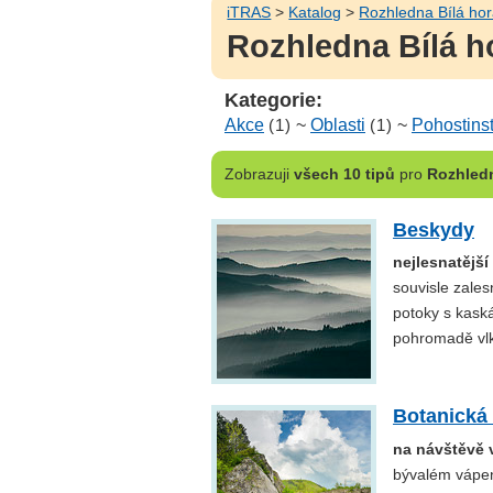
iTRAS
>
Katalog
>
Rozhledna Bílá ho
Rozhledna Bílá ho
Kategorie:
Akce
(1)
~
Oblasti
(1)
~
Pohostinst
Zobrazuji
všech 10 tipů
pro
Rozhledn
Beskydy
nejlesnatější
souvisle zales
potoky s kask
pohromadě vlk
Botanická
na návštěvě 
bývalém vápen