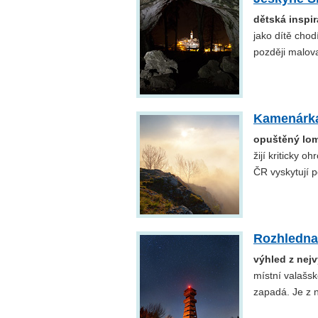
dětská inspi
jako dítě chod
později malova
Kamenárk
opuštěný lom
žijí kriticky 
ČR vyskytují 
Rozhledna
výhled z nej
místní valašsk
zapadá. Je z 