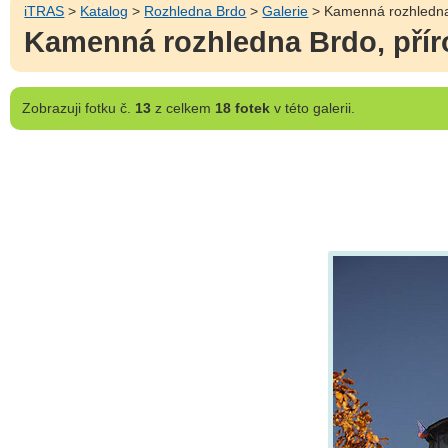
iTRAS
>
Katalog
>
Rozhledna Brdo
>
Galerie
> Kamenná rozhledna 
Kamenná rozhledna Brdo, přír
Zobrazuji
fotku č.
13
z celkem
18 fotek
v této galerii.