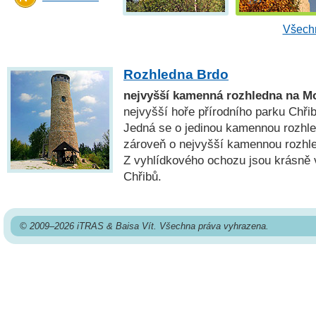
Všechn
Rozhledna Brdo
nejvyšší kamenná rozhledna na M
nejvyšší hoře přírodního parku Chřib
Jedná se o jedinou kamennou rozhle
zároveň o nejvyšší kamennou rozhl
Z vyhlídkového ochozu jsou krásně v
Chřibů.
© 2009–2026 iTRAS & Baisa Vít. Všechna práva vyhrazena.