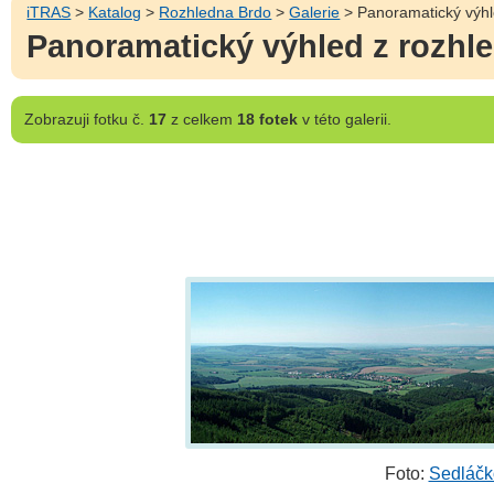
iTRAS
>
Katalog
>
Rozhledna Brdo
>
Galerie
> Panoramatický výhl
Panoramatický výhled z rozhl
Zobrazuji
fotku č.
17
z celkem
18 fotek
v této galerii.
Foto:
Sedláčko