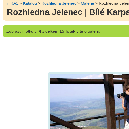
iTRAS
>
Katalog
>
Rozhledna Jelenec
>
Galerie
> Rozhledna Jelene
Rozhledna Jelenec | Bílé Karp
Zobrazuji
fotku č.
4
z celkem
15 fotek
v této galerii.