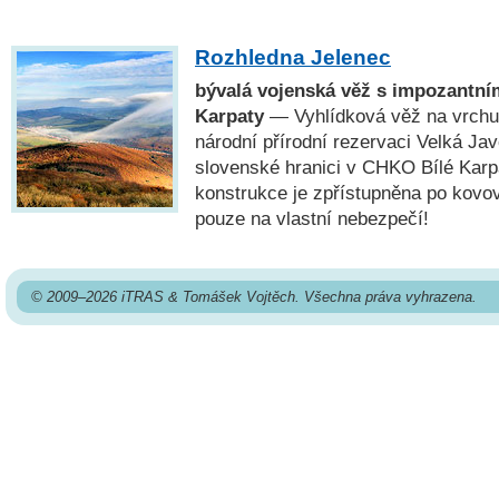
Rozhledna Jelenec
bývalá vojenská věž s impozantní
Karpaty
— Vyhlídková věž na vrchu 
národní přírodní rezervaci Velká Jav
slovenské hranici v CHKO Bílé Karp
konstrukce je zpřístupněna po kovov
pouze na vlastní nebezpečí!
© 2009–2026 iTRAS & Tomášek Vojtěch. Všechna práva vyhrazena.