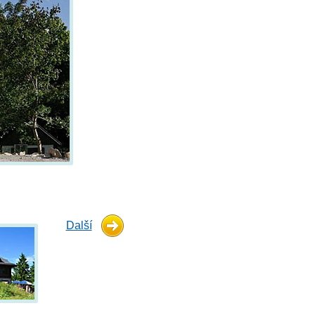
Další