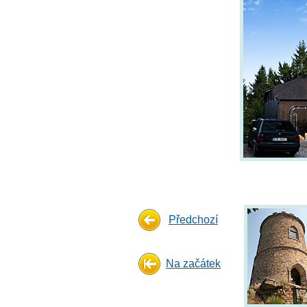
Předchozí
Na začátek