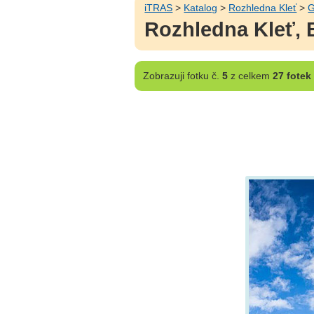
iTRAS
>
Katalog
>
Rozhledna Kleť
>
G
Rozhledna Kleť, 
Zobrazuji
fotku č.
5
z celkem
27 fotek