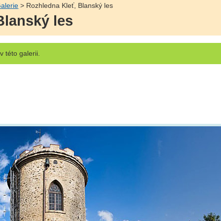
alerie
> Rozhledna Kleť, Blanský les
Blanský les
v této galerii.