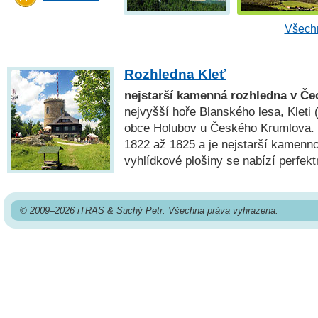
Všechn
Rozhledna Kleť
nejstarší kamenná rozhledna v Č
nejvyšší hoře Blanského lesa, Kleti 
obce Holubov u Českého Krumlova. 
1822 až 1825 a je nejstarší kamenn
vyhlídkové plošiny se nabízí perfekt
© 2009–2026 iTRAS & Suchý Petr. Všechna práva vyhrazena.