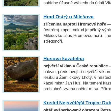
nabídne úžasné výhledy do údolí Vlt
Hrad Ostrý u Milešova
zřícenina naproti Hromové hoře
— 
(ostrém) kopci, odkud je pěkný výhl
Milešovku alias Hromovou horu – n
středohoří.
Husova kazatelna
největší viklan v České republice
—
balvan, představující největší vikla
lesíku u Žemličkovy Lhoty, v místec
kázal mistr Jan Hus. Na temeni kaza
prohlubeň, zvaná obětní mísa. Příro
Kostel Nejsvětější Trojice Du
oltář vyšperkovaný obrazem Petra