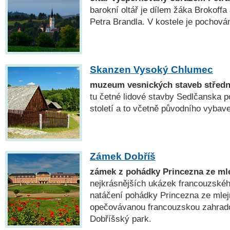
barokní oltář je dílem žáka Brokoff
Petra Brandla. V kostele je pochová
Skanzen Vysoký Chlumec
muzeum vesnických staveb středn
tu četné lidové stavby Sedlčanska p
století a to včetně původního vybave
Zámek Dobříš
zámek z pohádky Princezna ze ml
nejkrásnějších ukázek francouzskéh
natáčení pohádky Princezna ze mlej
opečovávanou francouzskou zahrado
Dobříšský park.