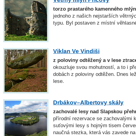
torzo prastarého kamenného mlý
jednoho z našich nejstarších větrn
typu. Byl postaven z místní věhlasné
Viklan Ve Vindiši
z poloviny odtěžený a v lese ztrac
okouzluje svou mohutností, a to i př
dobách z poloviny odtěžen. Dnes l
lese.
Drbákov–Albertovy skály
zachovalé lesy nad Slapskou přeh
přírodní rezervace se zachovalými k
suťovými lesy s hojným tisem čer
naučná stezka, která vás zavede na 