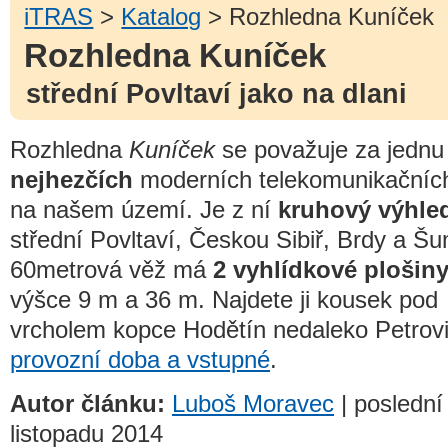
iTRAS
>
Katalog
> Rozhledna Kuníček
Rozhledna Kuníček
střední Povltaví jako na dlani
Rozhledna
Kuníček
se považuje za jednu
nejhezčích
moderních telekomunikačních
na našem území. Je z ní
kruhový výhle
střední Povltaví, Českou Sibiř, Brdy a Š
60metrová věž má
2 vyhlídkové plošin
výšce 9 m a 36 m. Najdete ji kousek pod
vrcholem kopce Hodětín nedaleko Petrovi
provozní doba a vstupné
.
Autor článku:
Luboš Moravec
| poslední
listopadu 2014