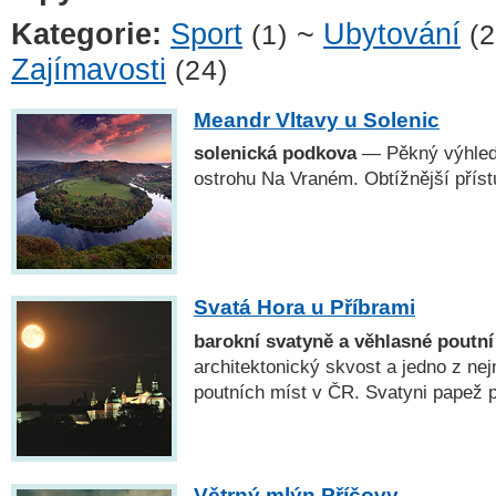
Kategorie:
Sport
~
Ubytování
(1)
(2
Zajímavosti
(24)
Meandr Vltavy u Solenic
solenická podkova
— Pěkný výhled
ostrohu Na Vraném. Obtížnější příst
Svatá Hora u Příbrami
barokní svatyně a věhlasné poutní
architektonický skvost a jedno z ne
poutních míst v ČR. Svatyni papež po
Větrný mlýn Příčovy