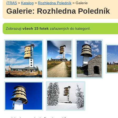
iTRAS
>
Katalog
>
Rozhledna Poledník
> Galerie
Galerie: Rozhledna Poledník
Zobrazuji
všech 15 fotek
zařazených do kategorií.