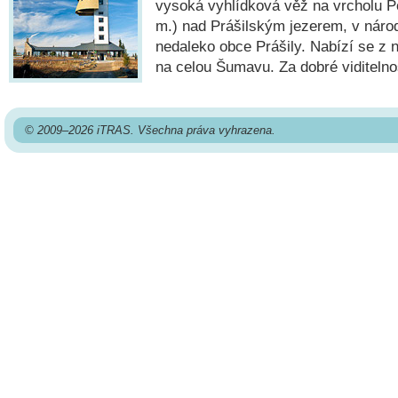
vysoká vyhlídková věž na vrcholu P
m.) nad Prášilským jezerem, v nár
nedaleko obce Prášily. Nabízí se z 
na celou Šumavu. Za dobré viditelnost
© 2009–2026 iTRAS. Všechna práva vyhrazena.