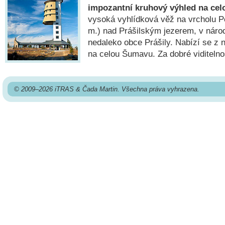
impozantní kruhový výhled na ce
vysoká vyhlídková věž na vrcholu P
m.) nad Prášilským jezerem, v nár
nedaleko obce Prášily. Nabízí se z 
na celou Šumavu. Za dobré viditelnost
© 2009–2026 iTRAS & Čada Martin. Všechna práva vyhrazena.