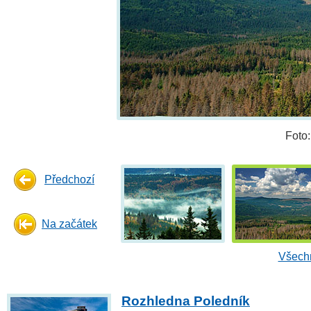
Foto
Předchozí
Na začátek
Všechn
Rozhledna Poledník